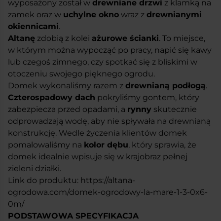
wyposażony został w
drewniane drzwi
z klamką na
zamek oraz w
uchylne okno
wraz z
drewnianymi
okiennicami
.
Altanę
zdobią z kolei
ażurowe ścianki
. To miejsce,
w którym można wypocząć po pracy, napić się kawy
lub czegoś zimnego, czy spotkać się z bliskimi w
otoczeniu swojego pięknego ogrodu.
Domek wykonaliśmy razem z
drewnianą podłogą
.
Czterospadowy dach
pokryliśmy gontem, który
zabezpiecza przed opadami, a
rynny
skutecznie
odprowadzają wodę, aby nie spływała na drewnianą
konstrukcję. Wedle życzenia klientów domek
pomalowaliśmy na
kolor dębu
, który sprawia, że
domek idealnie wpisuje się w krajobraz pełnej
zieleni działki.
Link do produktu:
https://altana-
ogrodowa.com/domek-ogrodowy-la-mare-1-3-0x6-
0m/
PODSTAWOWA SPECYFIKACJA