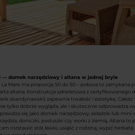
1 — domek narzędziowy i altana w jednej bryle
a Mare ma proporcję 50 do 50 – połowa to zamykana pr
arta altana. Konstrukcja szkieletowa z certyfikowanego 
ierk skandynawski) zapewnia trwałość i estetykę. Całoś
ie tylko dobrze wygląda, ale i skutecznie odprowadza w
prawdza się jako domek narzędziowy, składzik lub mini
arzędzia, doniczki, poduszki czy worki z ziemią. Altana to
m rozstawić stół, ławki, usiąść z rodziną, wypić herbatę