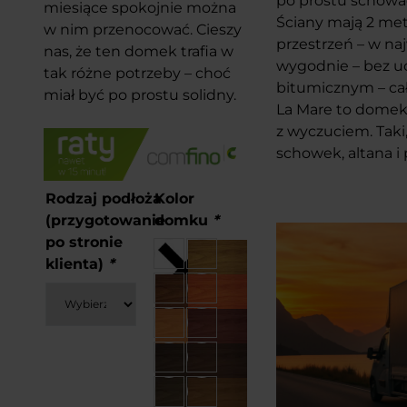
po prostu schować
miesiące spokojnie można
Ściany mają 2 me
w nim przenocować. Cieszy
przestrzeń – w na
nas, że ten domek trafia w
wygodnie – bez uc
tak różne potrzeby – choć
bitumicznym – cało
miał być po prostu solidny.
La Mare to domek 
z wyczuciem. Taki,
schowek, altana i
Rodzaj podłoża
Kolor
(przygotowanie
domku
*
po stronie
klienta)
*