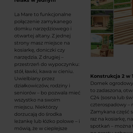
relaks w jednym
La Mare to funkcjonalne
połączenie zamykanego
domku narzędziowego i
otwartej altany. Z jednej
strony masz miejsce na
kosiarkę, doniczki czy
narzędzia. Z drugiej –
przestrzeń do wypoczynku:
stół, ławki, kawa w cieniu.
Konstrukcja 2 w 
Uwielbiany przez
Domek ogrodowy L
działkowiczów, rodziny i
to zadaszona, otw
seniorów – bo pozwala mieć
C24 (sosna lub św
wszystko na swoim
czterospadowy – n
miejscu. Niektórzy
Zamykana część s
dorzucają do środka
raz na kosiarkę, n
leżankę lub łóżko polowe – i
spotkań – można ta
mówią, że w cieplejsze