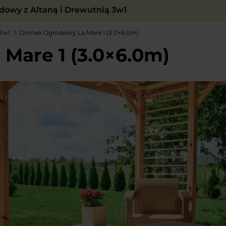
owy z Altaną i Drewutnią 3w1
2w1
Domek Ogrodowy La Mare 1 (3.0×6.0m)
are 1 (3.0×6.0m)