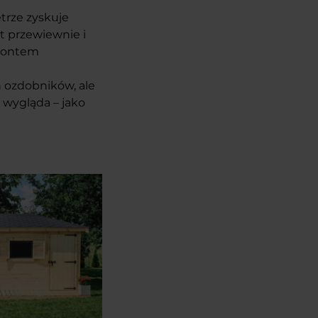
trze zyskuje
t przewiewnie i
 gontem
h ozdobników, ale
 wygląda – jako