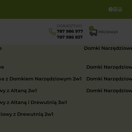
DORADZTWO
0
787 986 977
Mój koszyk
787 986 837
e
Domki Narzędziow
we
Domki Narzędzio
wa z Domkiem Narzędziowym 2w1
Domki Narzędzio
y z Altaną 2w1
Domki Narzędzio
 z Altaną i Drewutnią 3w1
iowy z Drewutnią 2w1