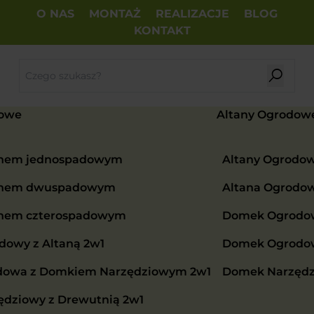
O NAS
MONTAŻ
REALIZACJE
BLOG
KONTAKT
owe
Altany Ogrodow
chem jednospadowym
Altany Ogrodo
chem dwuspadowym
Altana Ogrodo
chem czterospadowym
Domek Ogrodow
owy z Altaną 2w1
Domek Ogrodowy
dowa z Domkiem Narzędziowym 2w1
Domek Narzędz
dziowy z Drewutnią 2w1