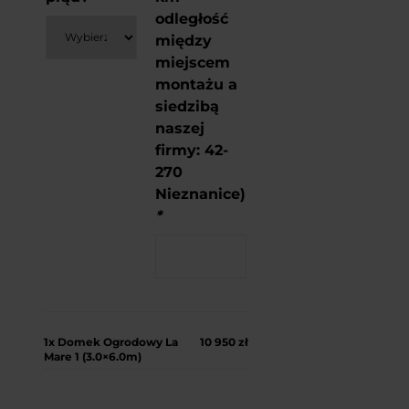
odległość
między
miejscem
montażu a
siedzibą
naszej
firmy: 42-
270
Nieznanice)
*
1x
Domek Ogrodowy La
10 950 zł
Mare 1 (3.0×6.0m)