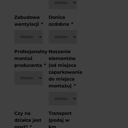
Zabudowa
Donica
wentylacji
*
ozdobna
*
Profesjonalny
Noszenie
montaż
elementów
producenta
*
(od miejsca
zaparkowania
do miejsca
montażu)
*
Czy na
Transport
działce jest
(podaj w
prąd?
*
km