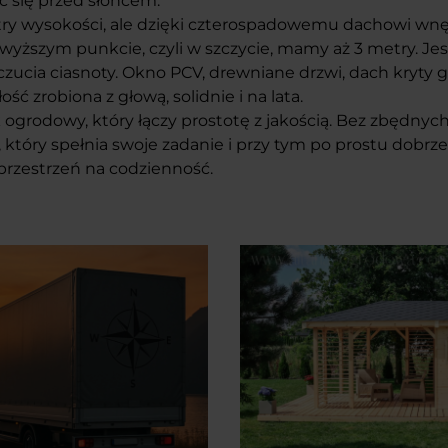
 się przed słońcem.
try wysokości, ale dzięki czterospadowemu dachowi wnę
jwyższym punkcie, czyli w szczycie, mamy aż 3 metry. Jes
zucia ciasnoty. Okno PCV, drewniane drzwi, dach kryty
ść zrobiona z głową, solidnie i na lata.
ogrodowy, który łączy prostotę z jakością. Bez zbędnyc
 który spełnia swoje zadanie i przy tym po prostu dobrze
 przestrzeń na codzienność.