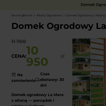
Domek Ogrod
Strona główna
Altany Ogrodowe
Domek Ogrodowy z Altaną 
Domek Ogrodowy La M
11 700
10
CENA:
zł
950
Czas
Na
dostawy: 30
zamówienie
dni
Domek ogrodowy La Mare
z altaną — porządek i