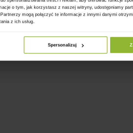
ty Po Montażu
Praktyczny Wygląd, Któ
ormacje o tym, jak korzystasz z naszej witryny, udostępniamy p
 domków ogrodowych do
Wzrok
Partnerzy mogą połączyć te informacje z innymi danymi otrzym
sz zapłacić dopiero po
✔️ La Mare to funkcjonaln
nia z ich usług.
świetny design.
 odbiorze lub przelewem
✔️ Proporcje, dach czteros
d montażem.
które robią robotę – prakty
Spersonalizuj
Z