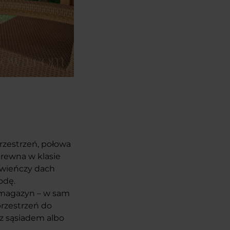
zestrzeń, połowa
drewna w klasie
ć wieńczy dach
odę.
-magazyn – w sam
 przestrzeń do
 z sąsiadem albo