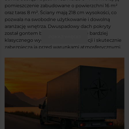
pomieszczenie zabudowane o powierzchni 16 m
²
oraz taras 8 m
²
. Ściany mają 218 cm wysokości, co
pozwala na swobodne użytkowanie i dowolną
aranżację wnętrza. Dwuspadowy dach pokryty
został gontem bitumicznym. Nadaje bardziej
POKAŻ WIĘCEJ
klasycznego wyglądu całej konstrukcji i skutecznie
zabezpiecza ją przed warunkami atmosferycznymi.
W tym wariancie domek posiada zabudowy
ażurowe, które dodają elegancji i uroku.
Jednocześnie zapewniają lekką osłonę przed
wiatrem. Na froncie znajdują się dwuskrzydłowe
drzwi przeszklone oraz otwierno/uchylne okno w
rozmiarze 120×120 cm. Dzięki temu do wnętrza
wpada sporo naturalnego światła i tworzy się
przyjemny klimat.
Sevilla to domek uniwersalny. Możesz go
wykorzystać tak, jak tylko chcesz. Może być letnim
miejscem spotkań na działce lub w ogrodzie. Może