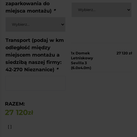
zaparkowania do
miejsca montażu)
*
Transport (podaj w km
odległość między
1x
Domek
27 120 zł
miejscem montażu a
Letniskowy
siedzibą naszej firmy:
Sevilla 3
(6.0x4.0m)
42-270 Nieznanice)
*
RAZEM:
27 120
zł