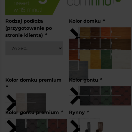
Rodzaj podłoża
Kolor domku
*
(przygotowanie po
stronie klienta)
*
Kolor domku premium
Kolor gontu
*
*
Kolor gontu premium
*
Rynny
*