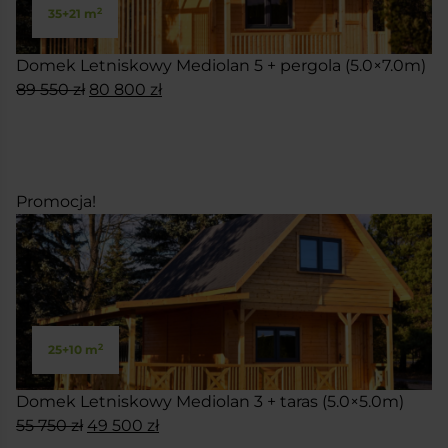
2
35+21 m
Domek Letniskowy Mediolan 5 + pergola (5.0×7.0m)
Pierwotna
Aktualna
89 550
zł
80 800
zł
cena
cena
SKONFIGURUJ
wynosiła:
wynosi:
89
80
550 zł.
800 zł.
Promocja!
2
25+10 m
Domek Letniskowy Mediolan 3 + taras (5.0×5.0m)
Pierwotna
Aktualna
55 750
zł
49 500
zł