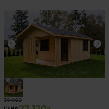
30 000
27 120
CENA:
zł