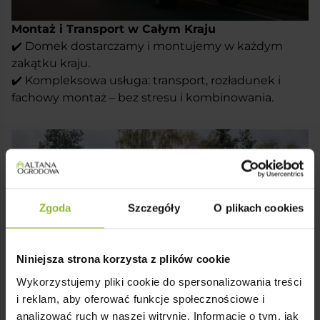
być miejscem do pracy, odpoczynku, rekreacji.
Domek ten to klasyka zmieszana z nowoczesnością,
Montaż i Transport w Całym Kraju
która oferuje wiele możliwości wykorzystania.
✔️ Domek dostarczamy i montujemy w każdym
zakątku kraju.
✔️ Kompleksowa usługa: transport, rozładunek i
fachowy montaż – bez stresu i kombinowania.
Zgoda
Szczegóły
O plikach cookies
Niniejsza strona korzysta z plików cookie
Wykorzystujemy pliki cookie do spersonalizowania treści
i reklam, aby oferować funkcje społecznościowe i
analizować ruch w naszej witrynie. Informacje o tym, jak