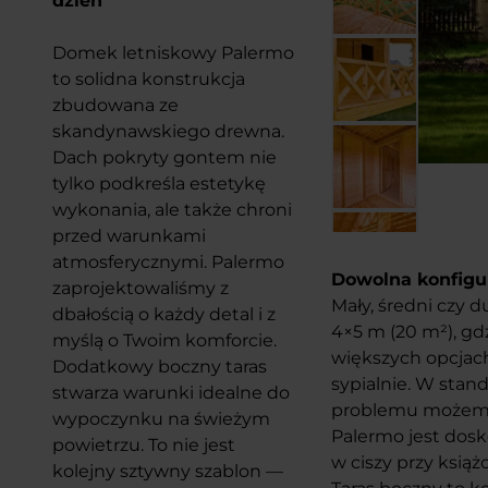
dzień
Domek letniskowy Palermo
to solidna konstrukcja
zbudowana ze
skandynawskiego drewna.
Dach pokryty gontem nie
tylko podkreśla estetykę
wykonania, ale także chroni
przed warunkami
atmosferycznymi. Palermo
Dowolna konfigu
zaprojektowaliśmy z
Mały, średni czy 
dbałością o każdy detal i z
4×5 m (20 m
²
), g
myślą o Twoim komforcie.
większych opcjach
Dodatkowy boczny taras
sypialnie. W stan
stwarza warunki idealne do
problemu możemy
wypoczynku na świeżym
Palermo jest dosk
powietrzu. To nie jest
w ciszy przy książ
kolejny sztywny szablon —