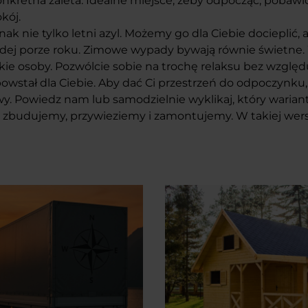
onkretna zaleta. Idealne miejsce, żeby odpocząć, pobawić
okój.
k nie tylko letni azyl. Możemy go dla Ciebie docieplić, 
dej porze roku. Zimowe wypady bywają równie świetne.
iskie osoby. Pozwólcie sobie na trochę relaksu bez wzglę
stał dla Ciebie. Aby dać Ci przestrzeń do odpoczynku,
awy. Powiedz nam lub samodzielnie wyklikaj, który warian
 zbudujemy, przywieziemy i zamontujemy. W takiej wersji