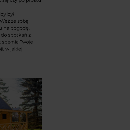
 się czy po prostu
aby był
 Weź ze sobą
du na pogodę.
 do spotkań z
t spełnia Twoje
, w jakiej