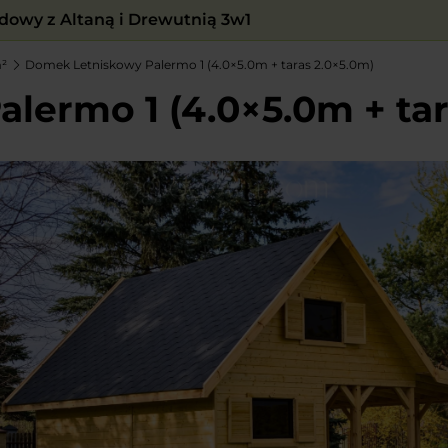
owy z Altaną i Drewutnią 3w1
m²
Domek Letniskowy Palermo 1 (4.0×5.0m + taras 2.0×5.0m)
ermo 1 (4.0×5.0m + tar