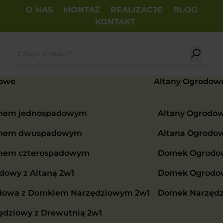
O NAS
MONTAŻ
REALIZACJE
BLOG
KONTAKT
owe
Altany Ogrodow
chem jednospadowym
Altany Ogrodo
chem dwuspadowym
Altana Ogrodo
chem czterospadowym
Domek Ogrodow
owy z Altaną 2w1
Domek Ogrodowy
dowa z Domkiem Narzędziowym 2w1
Domek Narzędz
dziowy z Drewutnią 2w1