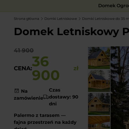
Domek Ogrod
Strona główna
Domki Letniskowe
Domki Letniskowe do 35 
Domek Letniskowy Pal
41 900
36
CENA:
zł
900
Czas
Na
dostawy: 90
zamówienie
dni
Palermo z tarasem —
fajna przestrzeń na każdy