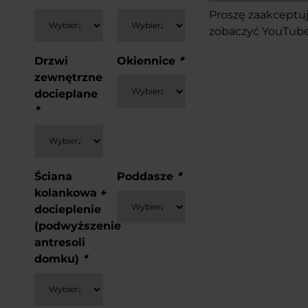
Proszę
zaakceptuj
zobaczyć YouTube
Drzwi
Okiennice
*
zewnętrzne
docieplane
*
Ściana
Poddasze
*
kolankowa +
docieplenie
(podwyższenie
antresoli
domku)
*