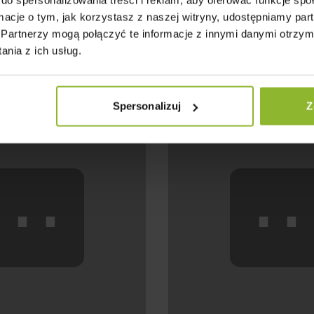
ormacje o tym, jak korzystasz z naszej witryny, udostępniamy p
awdziwego Drewna
Tu Czas Płynie Inaczej
Partnerzy mogą połączyć te informacje z innymi danymi otrzym
 drewno – trwałe,
✔️ Poranki są leniwe, wiecz
nia z ich usług.
 nawet po latach.
weekendy zaczynają się ju
z Tobą – zmienia się z
✔️ Masz wszystko, co trze
nie traci charakteru.
stresu i odliczania do urlo
Spersonalizuj
Z
⋯