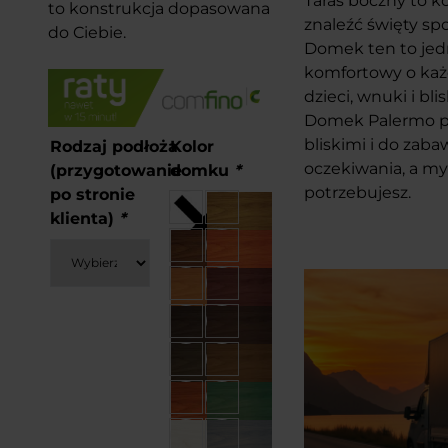
Taras boczny to k
to konstrukcja dopasowana
znaleźć święty sp
do Ciebie.
Domek ten to jedna
komfortowy o każ
dzieci, wnuki i bl
Domek Palermo pow
bliskimi i do zab
Rodzaj podłoża
Kolor
oczekiwania, a my
(przygotowanie
domku
*
potrzebujesz.
po stronie
klienta)
*