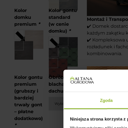
Kolor
Kolor gontu
domku
standard
Montaż i Transpo
premium
*
(w cenie
✔️ Domek dostar
domku)
*
każdym zakątku k
✔️ Kompleksowa us
rozładunek i fach
kombinowania.
Kolor gontu
Obróbki
premium
blacharskie
(grubszy i
dachu
*
bardziej
Zgoda
trwały gont
– płatne
dodatkowo)
Niniejsza strona korzysta z
*
Wykorzystujemy pliki cookie 