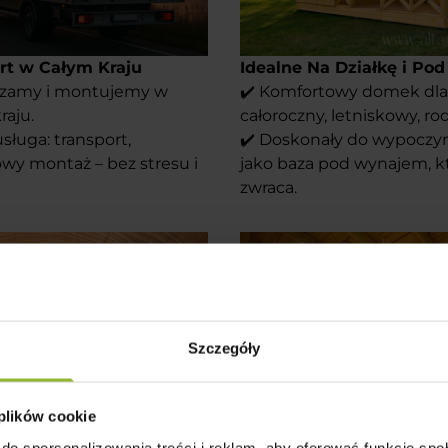
rt w Całym Kraju
Idealne Na Działkę i P
czamy i montujemy w
✔️ Komfortowy domek dla 
raju.
całoroczny, letniskowy, ro
ługa: transport,
✔️ Doskonały do wypoczyn
owy montaż – bez stresu i
jako baza pod wynajem, kt
zwraca.
Szczegóły
 plików cookie
do spersonalizowania treści i reklam, aby oferować funkcje sp