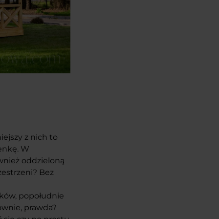
ejszy z nich to
ienkę. W
ównież oddzieloną
zestrzeni? Bez
aków, popołudnie
downie, prawda?