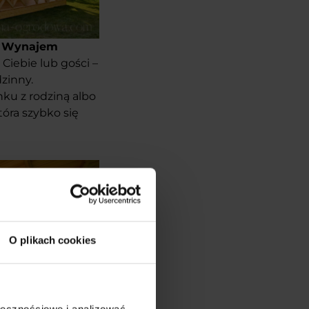
od Wynajem
Ciebie lub gości –
dzinny.
ku z rodziną albo
óra szybko się
O plikach cookies
ołecznościowe i analizować