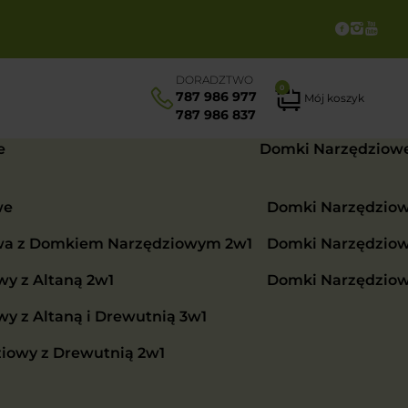
DORADZTWO
0
787 986 977
Mój koszyk
787 986 837
e
Domki Narzędziow
we
Domki Narzędzio
wa z Domkiem Narzędziowym 2w1
Domki Narzędzio
y z Altaną 2w1
Domki Narzędzio
 z Altaną i Drewutnią 3w1
iowy z Drewutnią 2w1