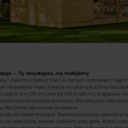
racja — Ty decydujesz, my budujemy
duży? Palermo możesz mieć w różnych rozmiarach. Najmni
dzie na parterze masz miejsce na salon z kuchnią oraz łaz
, czyli 5×5 m (25 m
²
) oraz 5,9×5,9 m (35 m
²
), znajdziesz r
dardzie domek posiada antresolę. Potrzebujesz więcej pr
 dla Ciebie zabudować poddasze.
onały na ciepłe miesiące. Poranna kawa przy śpiewie pt
ce czy wieczorne zabawy z bliskimi przy grillu. Brzmi cu