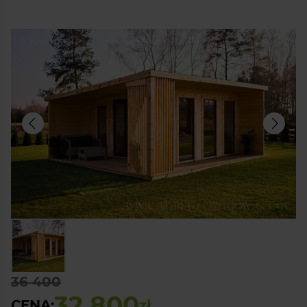
36 400
32 800
CENA:
zł