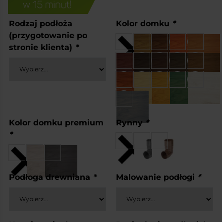
Rodzaj podłoża
Kolor domku
*
(przygotowanie po
stronie klienta)
*
Kolor domku premium
Rynny
*
*
Podłoga drewniana
*
Malowanie podłogi
*