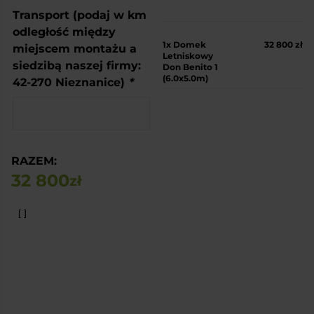
Transport (podaj w km
odległość między
1x
Domek
32 800 zł
miejscem montażu a
Letniskowy
siedzibą naszej firmy:
Don Benito 1
(6.0x5.0m)
42-270 Nieznanice)
*
RAZEM:
32 800
zł