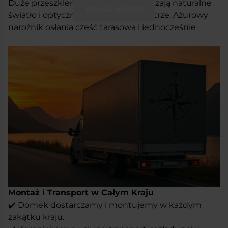
Duże przeszklenia od frontu wpuszczają naturalne
POKAŻ WIĘCEJ
światło i optycznie powiększają wnętrze. Ażurowy
narożnik osłania część tarasową i jednocześnie
nadaje całości lekki, nowoczesny wygląd.
Wysokość ścian 218 cm daje pełen komfort
użytkowania. Konstrukcja jest czytelna, przejrzysta i
gotowa do różnych zastosowań – od prywatnych po
komercyjne.
Don Benito to prosta, przemyślana forma.
Pasuje do ogrodu, na działkę, przy firmie – tam,
gdzie liczy się funkcja i wygląd w jednym.
Montaż i Transport w Całym Kraju
✔️ Domek dostarczamy i montujemy w każdym
zakątku kraju.