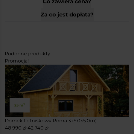
Co zawiera cena?
Za co jest dopłata?
Podobne produkty
Promocja!
2
25 m
Domek Letniskowy Roma 3 (5.0×5.0m)
Pierwotna
Aktualna
48 990
zł
42 740
zł