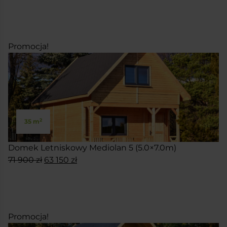
cena
cena
SKONFIGURUJ
wynosiła:
wynosi:
48
42
990 zł.
740 zł.
Promocja!
2
35 m
Domek Letniskowy Mediolan 5 (5.0×7.0m)
Pierwotna
Aktualna
71 900
zł
63 150
zł
cena
cena
SKONFIGURUJ
wynosiła:
wynosi:
71
63
900 zł.
150 zł.
Promocja!