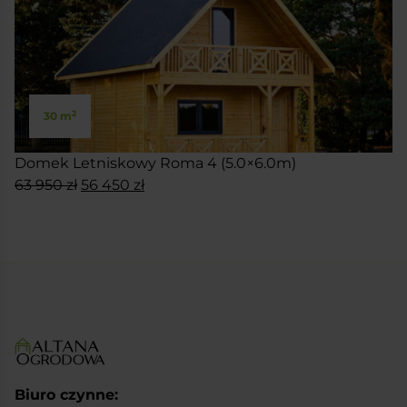
2
30 m
Domek Letniskowy Roma 4 (5.0×6.0m)
Pierwotna
Aktualna
63 950
zł
56 450
zł
cena
cena
SKONFIGURUJ
wynosiła:
wynosi:
63
56
950 zł.
450 zł.
Biuro czynne: