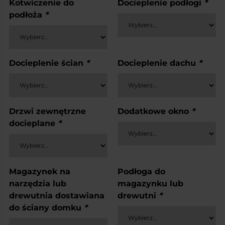
Kotwiczenie do
Docieplenie podłogi
*
podłoża
*
Docieplenie ścian
*
Docieplenie dachu
*
Drzwi zewnętrzne
Dodatkowe okno
*
docieplane
*
Magazynek na
Podłoga do
narzędzia lub
magazynku lub
drewutnia dostawiana
drewutni
*
do ściany domku
*