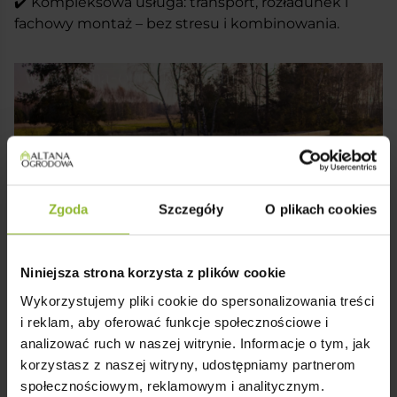
✔️ Kompleksowa usługa: transport, rozładunek i
fachowy montaż – bez stresu i kombinowania.
Zgoda
Szczegóły
O plikach cookies
Niniejsza strona korzysta z plików cookie
Wykorzystujemy pliki cookie do spersonalizowania treści
Efekt „Wow” Już Od Pierwszego Spojrzenia
i reklam, aby oferować funkcje społecznościowe i
✔️ Wyróżniają się już z daleka – proporcje, detale,
analizować ruch w naszej witrynie. Informacje o tym, jak
bryła.
korzystasz z naszej witryny, udostępniamy partnerom
✔️ Codziennie budzą zachwyt – i chęć, by wracać tu
społecznościowym, reklamowym i analitycznym.