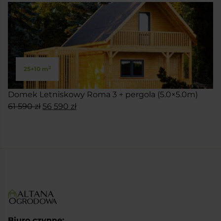
2
25+10 m
Domek Letniskowy Roma 3 + pergola (5.0×5.0m)
Pierwotna
Aktualna
61 590
zł
56 590
zł
cena
cena
SKONFIGURUJ
wynosiła:
wynosi:
61
56
590 zł.
590 zł.
Biuro czynne: