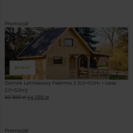
SKONFIGURUJ
wynosiła:
wynosi:
83
74
650 zł.
900 zł.
Promocja!
2
25+10 m
Domek Letniskowy Palermo 3 (5.0×5.0m + taras
2.0×5.0m)
Pierwotna
Aktualna
50 300
zł
44 050
zł
cena
cena
SKONFIGURUJ
wynosiła:
wynosi:
50
44
300 zł.
050 zł.
Promocja!