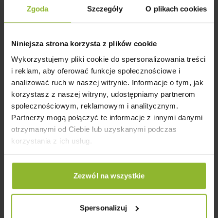
fachowy montaż – bez stresu i kombinowania.
Zgoda
Szczegóły
O plikach cookies
Niniejsza strona korzysta z plików cookie
Wykorzystujemy pliki cookie do spersonalizowania treści
i reklam, aby oferować funkcje społecznościowe i
analizować ruch w naszej witrynie. Informacje o tym, jak
korzystasz z naszej witryny, udostępniamy partnerom
społecznościowym, reklamowym i analitycznym.
Partnerzy mogą połączyć te informacje z innymi danymi
otrzymanymi od Ciebie lub uzyskanymi podczas
korzystania z ich usług.
Idealne Na Działkę i Pod Wynajem
Zezwól na wszystkie
✔️ Komfortowy domek dla Ciebie lub gości –
całoroczny, letniskowy, rodzinny.
✔️ Doskonały do wypoczynku z rodziną albo jako
Spersonalizuj
baza pod wynajem, która szybko się zwraca.