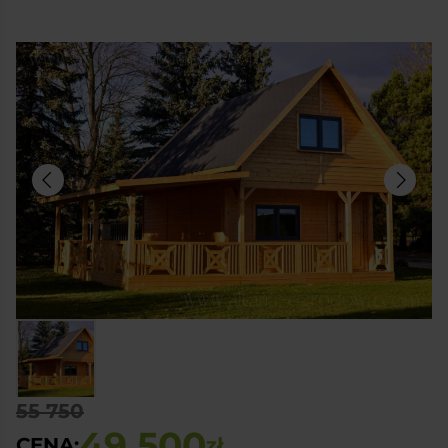
55 750
49 500
CENA:
zł