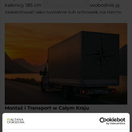
POKAŻ WIĘCEJ
kalenicy 185 cm – wystarczająco, by swobodnie ją
zaaranżować jako sypialnię lub schowek na rzeczy.
W środku są dwa okna (90×70 cm), które
wpuszczają światło, ale nie zabierają ścian. Schody w
centrum dzielą przestrzeń funkcjonalnie. Cała
konstrukcja ma 465 cm wysokości, a ściany 240 cm,
co sprawia, że w środku jest po prostu wygodnie.
Montaż i Transport w Całym Kraju
✔️ Domek dostarczamy i montujemy w każdym
zakątku kraju.
✔️ Kompleksowa usługa: transport, rozładunek i