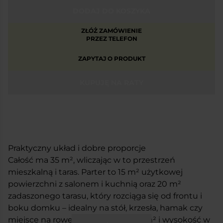
DODAJ DO KOSZYKA
ZŁÓŻ ZAMÓWIENIE
PRZEZ TELEFON
ZAPYTAJ O PRODUKT
KUPUJĘ NA RATY
Praktyczny układ i dobre proporcje
Całość ma 35 m², wliczając w to przestrzeń
mieszkalną i taras. Parter to 15 m² użytkowej
powierzchni z salonem i kuchnią oraz 20 m²
zadaszonego tarasu, który rozciąga się od frontu i
boku domku – idealny na stół, krzesła, hamak czy
miejsce na rower. Antresola ma 10 m² i wysokość w