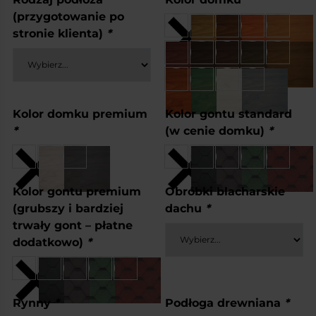
(przygotowanie po
stronie klienta)
*
Kolor domku premium
Kolor gontu standard
*
(w cenie domku)
*
Kolor gontu premium
Obróbki blacharskie
(grubszy i bardziej
dachu
*
trwały gont – płatne
dodatkowo)
*
Rynny
*
Podłoga drewniana
*