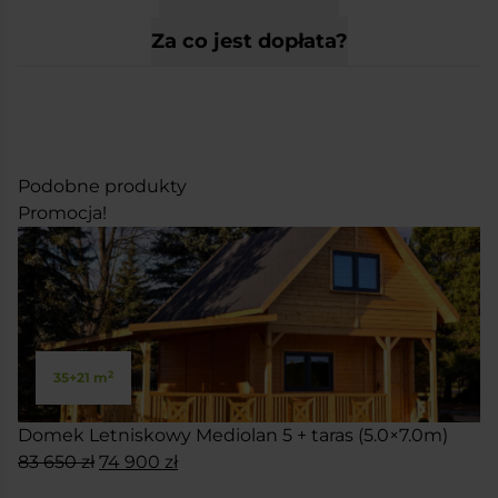
Za co jest dopłata?
Podobne produkty
Promocja!
2
35+21 m
Domek Letniskowy Mediolan 5 + taras (5.0×7.0m)
Pierwotna
Aktualna
83 650
zł
74 900
zł
cena
cena