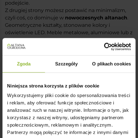
podejście.
Z drugiej strony możesz postawić na minimalizm,
czyli coś, co dominuje w
nowoczesnych altanach
.
Geometryczne kształty, stonowane kolory i
oświetlenie LED. Meble metalowe, aluminiowe lub z
technorattanu. Przede wszystkim prostota,
elegancja i maksymalna funkcjonalność.
Zgoda
Szczegóły
O plikach cookies
Niniejsza strona korzysta z plików cookie
Wykorzystujemy pliki cookie do spersonalizowania treści
i reklam, aby oferować funkcje społecznościowe i
analizować ruch w naszej witrynie. Informacje o tym, jak
korzystasz z naszej witryny, udostępniamy partnerom
Projekt altany ogrodowej — jak wybrać
społecznościowym, reklamowym i analitycznym.
najlepszy?
Partnerzy mogą połączyć te informacje z innymi danymi
Planując zakup altany ogrodowej, warto przemyśleć