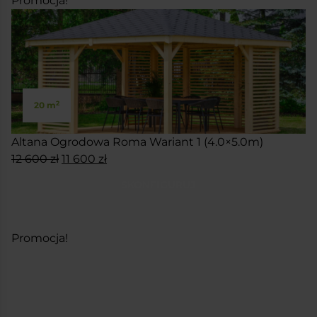
Promocja!
2
20 m
Altana Ogrodowa Roma Wariant 1 (4.0×5.0m)
Pierwotna
Aktualna
12 600
zł
11 600
zł
cena
cena
SKONFIGURUJ
wynosiła:
wynosi:
12
11
600 zł.
600 zł.
Promocja!