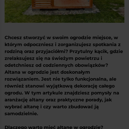
Chcesz stworzyć w swoim ogrodzie miejsce, w
którym odpoczniesz i zorganizujesz spotkania z
rodziną oraz przyjaciółmi? Przytulny kącik, gdzie
zrelaksujesz się na świeżym powietrzu i
odetchniesz od codziennych obowiązków?
Altana w ogrodzie jest doskonałym
rozwiązaniem. Jest nie tylko funkcjonalna, ale
również stanowi wyjątkową dekorację całego
ogrodu. W tym artykule znajdziesz pomysły na
aranżację altany oraz praktyczne porady, jak
wybrać altanę i czy warto zbudować ją
samodzielnie.
Dlaczego warto mieć altanę w ogrodzie?