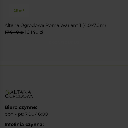
2
28 m
Altana Ogrodowa Roma Wariant 1 (4.0×7.0m)
Pierwotna
Aktualna
17 640
zł
16 140
zł
cena
cena
SKONFIGURUJ
wynosiła:
wynosi:
17
16
640 zł.
140 zł.
Biuro czynne:
pon - pt: 7:00-16:00
Infolinia czynna: