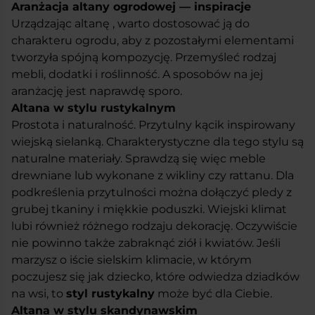
Aranżacja altany ogrodowej — inspiracje
Urządzając altanę , warto dostosować ją do
charakteru ogrodu, aby z pozostałymi elementami
tworzyła spójną kompozycję. Przemyśleć rodzaj
mebli, dodatki i roślinność. A sposobów na jej
aranżację jest naprawdę sporo.
Altana w stylu rustykalnym
Prostota i naturalność. Przytulny kącik inspirowany
wiejską sielanką. Charakterystyczne dla tego stylu są
naturalne materiały. Sprawdzą się więc meble
drewniane lub wykonane z wikliny czy rattanu. Dla
podkreślenia przytulności można dołączyć pledy z
grubej tkaniny i miękkie poduszki. Wiejski klimat
lubi również różnego rodzaju dekorację. Oczywiście
nie powinno także zabraknąć ziół i kwiatów. Jeśli
marzysz o iście sielskim klimacie, w którym
poczujesz się jak dziecko, które odwiedza dziadków
na wsi, to
styl rustykalny
może być dla Ciebie.
Altana w stylu skandynawskim