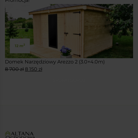
Promocja!
2
12 m
Domek Narzędziowy Arezzo 2 (3.0×4.0m)
Pierwotna
Aktualna
8 700
zł
8 150
zł
cena
cena
SKONFIGURUJ
wynosiła:
wynosi:
8
8
700 zł.
150 zł.