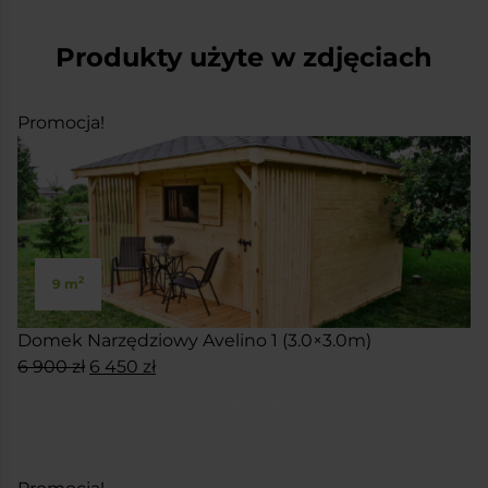
Produkty użyte w zdjęciach
Promocja!
2
9 m
Domek Narzędziowy Avelino 1 (3.0×3.0m)
Pierwotna
Aktualna
6 900
zł
6 450
zł
cena
cena
SKONFIGURUJ
wynosiła:
wynosi:
6
6
900 zł.
450 zł.