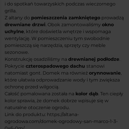
i do spotkań towarzyskich podczas wieczornego
grilla.
Z altany do
pomieszczenia zamkniętego
prowadzą
drewniane drzwi
. Obok zamontowaliśmy
okno
uchylne
, które doświetla wnętrze i wspomaga
wentylację. W pomieszczeniu tym swobodnie
pomieszczą się narzędzia, sprzęty czy meble
sezonowe.
Konstrukcję osadziliśmy na
drewnianej podłodze
.
Pokrycie
czterospadowego dachu
stanowi
natomiast gont. Domek ma również
orynnowanie
,
które ułatwia odprowadzanie wody i tym zwiększa
ochronę przed wilgocią.
Całość pomalowana została na
kolor dąb
. Ten ciepły
kolor sprawia, że domek dobrze wpisuje się w
naturalne otoczenie ogrodu.
Link do produktu:
https://altana-
ogrodowa.com/domek-ogrodowy-san-marco-1-3-
0x6-0m/