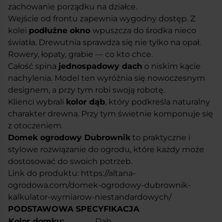
zachowanie porządku na działce.
Wejście od frontu zapewnia wygodny dostęp. Z
kolei
podłużne okno
wpuszcza do środka nieco
światła. Drewutnia sprawdza się nie tylko na opał.
Rowery, łopaty, grabie — co kto chce.
Całość spina
jednospadowy dach
o niskim kącie
nachylenia. Model ten wyróżnia się nowoczesnym
designem, a przy tym robi swoją robotę.
Klienci wybrali
kolor dąb
, który podkreśla naturalny
charakter drewna. Przy tym świetnie komponuje się
z otoczeniem.
Domek ogrodowy Dubrownik
to praktyczne i
stylowe rozwiązanie do ogrodu, które każdy może
dostosować do swoich potrzeb.
Link do produktu:
https://altana-
ogrodowa.com/domek-ogrodowy-dubrownik-
kalkulator-wymiarow-niestandardowych/
PODSTAWOWA SPECYFIKACJA
Kolor domku:
Dąb