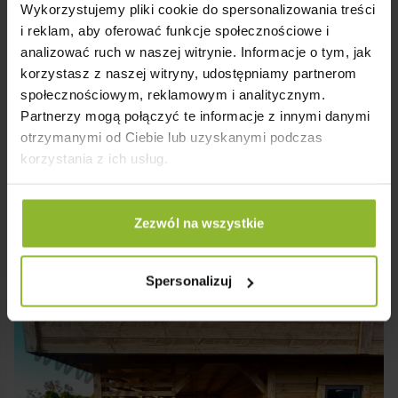
Wykorzystujemy pliki cookie do spersonalizowania treści
i reklam, aby oferować funkcje społecznościowe i
analizować ruch w naszej witrynie. Informacje o tym, jak
korzystasz z naszej witryny, udostępniamy partnerom
społecznościowym, reklamowym i analitycznym.
Partnerzy mogą połączyć te informacje z innymi danymi
otrzymanymi od Ciebie lub uzyskanymi podczas
korzystania z ich usług.
Zezwól na wszystkie
Spersonalizuj
tany Ogrodowe
Domki Narzędziowe
Wiaty Garażowe
No