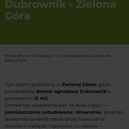
Dubrownik - Zielona
Góra
Strona główna
Realizacje
Domek Ogrodowy Dubrownik –
Zielona Góra
Tym razem gościliśmy w
Zielonej Górze
, gdzie
postawiliśmy
domek ogrodowy Dubrownik
o
powierzchni
15 m
2
.
Domek ten podzielony jest na dwie części —
pomieszczenie
zabudowane
i
drewutnia
. Wnętrze
doskonale sprawdzi się do przechowywania
wszelkich narzędzi i sprzętów, co ułatwia