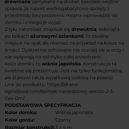
drewniane
zamykane na skobel. Szerokie wejście
sprawia, że nawet wielkogabarytowe sprzęty i
przedmioty bez problemu można wprowadzić do
domku i z niego je wyjąć.
Z tyłu natomiast znajduje się
drewutnia
, osłonięta
po bokach
ażurowymi ściankami
. To idealne
miejsce na opał, ale również na przykład na kosze na
śmieci. Dyskretnie schowane nie rzucają się w oczy i
nie wpływają na estetykę całej przestrzeni.
Kolor domku to
wiśnia japońska
. Konstrukcja ta
świetnie się prezentuje. Jest nie tylko funkcjonalna,
ale stanowi także wyjątkową ozdobę na posesji.
Link do produktu:
https://altana-
ogrodowa.com/domek-narzedziowy-arezzo-2-3-
0x4-0m/
PODSTAWOWA SPECYFIKACJA
Kolor domku:
Wiśnia japońska
Kolor gontu:
Czarny
Rozmiar konstrukcji:
3 x 4 m