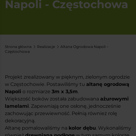
Napoli - Częstochowa
Strona główna
Realizacje
Altana Ogrodowa Napoli –
Częstochowa
Projekt zrealizowany w pięknym, zielonym ogrodzie
w Częstochowie. Postawiliśmy tu
altanę ogrodową
Napoli
o rozmiarze
3m x 3,5m
.
Większość boków została zabudowana
ażurowymi
lamelami
. Zapewniają one osłonę, jednocześnie
zachowując przewiewność. Pełnią również rolę
dekoracyjną.
Altanę pomalowaliśmy na
kolor dębu
. Wykonaliśmy
również
drewnianą podłogę
w tym samym kolorze.