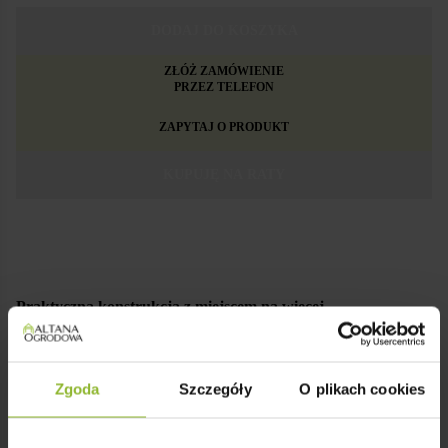
DODAJ DO KOSZYKA
ZŁÓŻ ZAMÓWIENIE
PRZEZ TELEFON
ZAPYTAJ O PRODUKT
KUPUJĘ NA RATY
Praktyczna konstrukcja z miejscem na więcej
Układ konstrukcji nie jest przypadkowy – 1/3 to drewutnia,
otwarta i dobrze wentylowana, idealna na opał czy sezonowe
materiały. 2/3 to zamykany domek narzędziowy – większy niż
Zgoda
Szczegóły
O plikach cookies
standardowe schowki, dlatego tak często wybierany przez
majsterkowiczów. Jest gdzie coś postawić, coś powiesić, coś