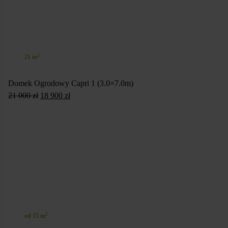
2
21 m
Domek Ogrodowy Capri 1 (3.0×7.0m)
Pierwotna
Aktualna
21 000
zł
18 900
zł
cena
cena
SKONFIGURUJ
wynosiła:
wynosi:
21
18
000 zł.
900 zł.
2
od 15 m