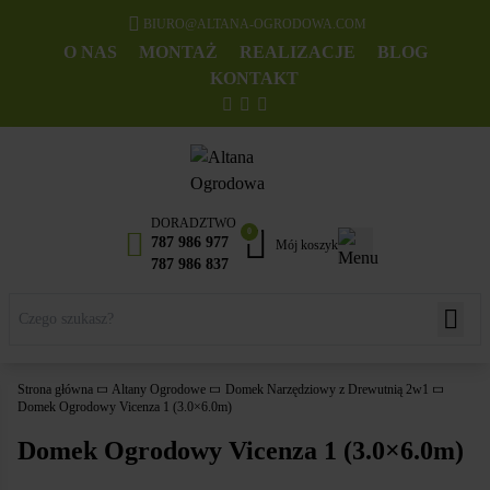
BIURO@ALTANA-OGRODOWA.COM
O NAS
MONTAŻ
REALIZACJE
BLOG
KONTAKT
DORADZTWO
0
787 986 977
Mój koszyk
787 986 837
Strona główna
Altany Ogrodowe
Domek Narzędziowy z Drewutnią 2w1
Domek Ogrodowy Vicenza 1 (3.0×6.0m)
Domek Ogrodowy Vicenza 1 (3.0×6.0m)