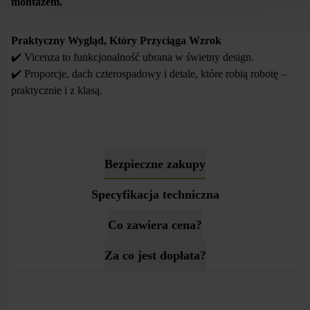
montażem.
Vicenza to domek, który stawia przede wszystkim na
praktyczność i wygodę w trakcie użytkowania.
Praktyczny Wygląd, Który Przyciąga Wzrok
✔️ Vicenza to funkcjonalność ubrana w świetny design.
✔️ Proporcje, dach czterospadowy i detale, które robią robotę –
praktycznie i z klasą.
Bezpieczne zakupy
Specyfikacja techniczna
Co zawiera cena?
Za co jest dopłata?