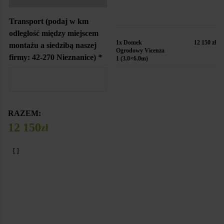
Transport (podaj w km
odległość między miejscem
1x
Domek
12 150 zł
montażu a siedzibą naszej
Ogrodowy Vicenza
firmy: 42-270 Nieznanice)
*
1 (3.0×6.0m)
RAZEM:
12 150
zł