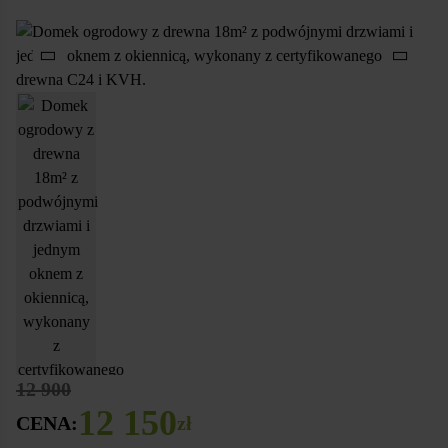
12 900
12 150
CENA:
zł