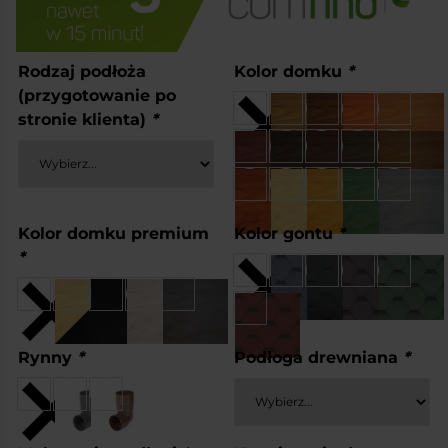
Rodzaj podłoża
Kolor domku
*
(przygotowanie po
stronie klienta)
*
Kolor domku premium
Kolor gontu
*
*
Rynny
*
Podłoga drewniana
*