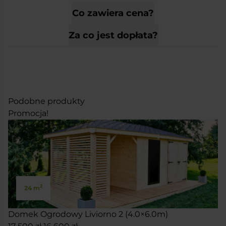
Co zawiera cena?
Za co jest dopłata?
Podobne produkty
Promocja!
2
24 m
Domek Ogrodowy Liviorno 2 (4.0×6.0m)
Pierwotna
Aktualna