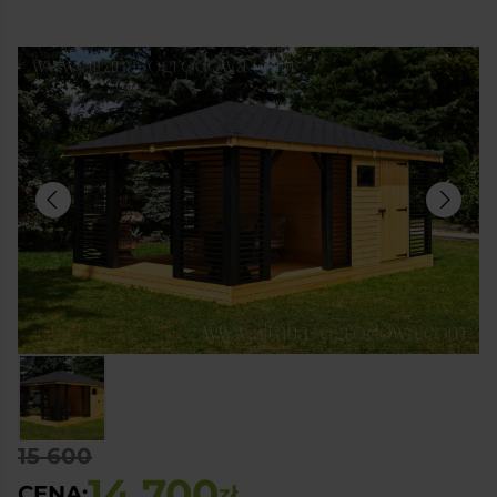
15 600
14 700
CENA:
zł