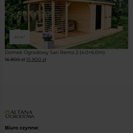
2
24 m
Domek Ogrodowy San Remo 2 (4.0×6.0m)
Pierwotna
Aktualna
16 800
zł
15 900
zł
cena
cena
SKONFIGURUJ
wynosiła:
wynosi:
16
15
800 zł.
900 zł.
Biuro czynne: