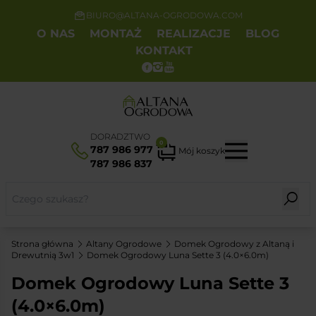
BIURO@ALTANA-OGRODOWA.COM
O NAS
MONTAŻ
REALIZACJE
BLOG
KONTAKT
DORADZTWO
0
787 986 977
Mój koszyk
787 986 837
Strona główna
Altany Ogrodowe
Domek Ogrodowy z Altaną i
Drewutnią 3w1
Domek Ogrodowy Luna Sette 3 (4.0×6.0m)
Domek Ogrodowy Luna Sette 3
(4.0×6.0m)