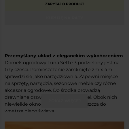
ZAPYTAJ O PRODUKT
KUPUJĘ NA RATY
Przemyślany układ z eleganckim wykończeniem
Domek ogrodowy Luna Sette 3 podzielony jest na
trzy części. Pomieszczenie zamknięte 2m x 4m
sprawdzi się jako narzędziownia. Zapewni miejsce
na sprzęty, narzędzia, sezonowe meble czy różne
akcesoria ogrodowe. Do środka prowadzą
drewniane drzwi zamykane na skobel. Obok nich
POKAŻ WIĘCEJ
niewielkie okno uchylne, które wpuszcza do
wnętrza nieco światła.
Drewutnia w rozmiarze 1m x 4m to z kolei miejsce
na opał, ale nie tylko. Możesz tam postawić większe