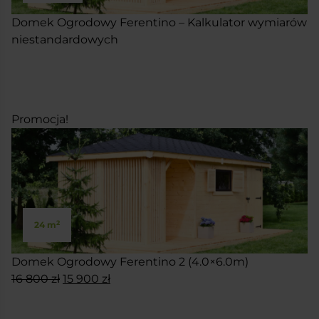
Domek Ogrodowy Ferentino – Kalkulator wymiarów
niestandardowych
SKONFIGURUJ
Promocja!
2
24 m
Domek Ogrodowy Ferentino 2 (4.0×6.0m)
Pierwotna
Aktualna
16 800
zł
15 900
zł
cena
cena
SKONFIGURUJ
wynosiła:
wynosi: