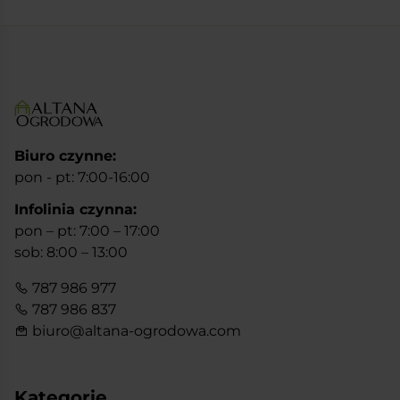
16
15
800 zł.
900 zł.
Biuro czynne:
pon - pt: 7:00-16:00
Infolinia czynna:
pon – pt: 7:00 – 17:00
sob: 8:00 – 13:00
787 986 977
787 986 837
biuro@altana-ogrodowa.com
Kategorie