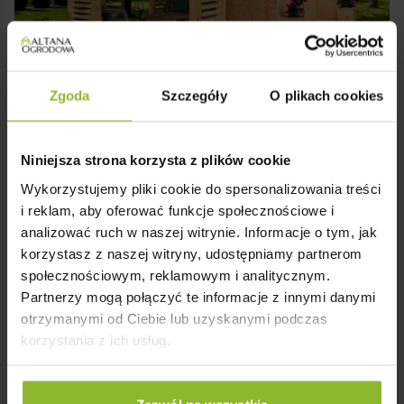
Zgoda
Szczegóły
O plikach cookies
Przemyślana Konstrukcja 2 w 1
✔️ Altana i domek narzędziowy w jednej, zgrabnej
bryle.
Niniejsza strona korzysta z plików cookie
✔️ Idealne rozwiązanie na przechowywanie sprzętu i
Wykorzystujemy pliki cookie do spersonalizowania treści
przechowywanie drewna.
i reklam, aby oferować funkcje społecznościowe i
analizować ruch w naszej witrynie. Informacje o tym, jak
korzystasz z naszej witryny, udostępniamy partnerom
społecznościowym, reklamowym i analitycznym.
Partnerzy mogą połączyć te informacje z innymi danymi
otrzymanymi od Ciebie lub uzyskanymi podczas
korzystania z ich usług.