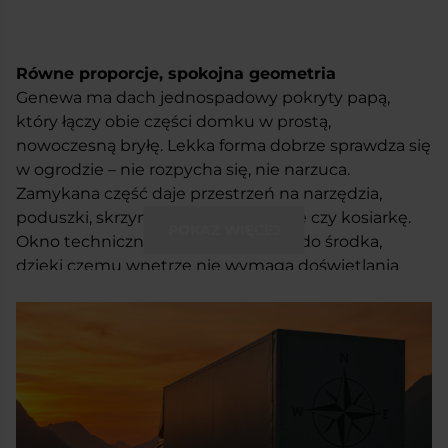
Równe proporcje, spokojna geometria
Genewa ma dach jednospadowy pokryty papą,
który łączy obie części domku w prostą,
nowoczesną bryłę. Lekka forma dobrze sprawdza się
w ogrodzie – nie rozpycha się, nie narzuca.
Zamykana część daje przestrzeń na narzędzia,
poduszki, skrzynki, zapasowe donice czy kosiarkę.
POKAŻ WIĘCEJ
Okno techniczne wpuszcza światło do środka,
dzięki czemu wnętrze nie wymaga doświetlania
przy każdej drobnej czynności.
Altana jest odkryta, z ażurowymi ściankami po
bokach, dzięki czemu wydaje się lżejsza i bardziej
przestronna. Można tu postawić stół, przysiąść na
chwilę, osłonić się od słońca, ale nadal mieć kontakt
z ogrodem. Jest przewiew, jest luz, nic nie
przytłacza. Minimalizm, który wpisuje się doskonale