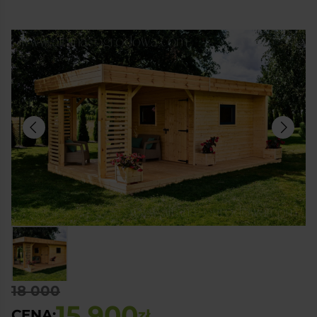
18 000
15 900
CENA:
zł