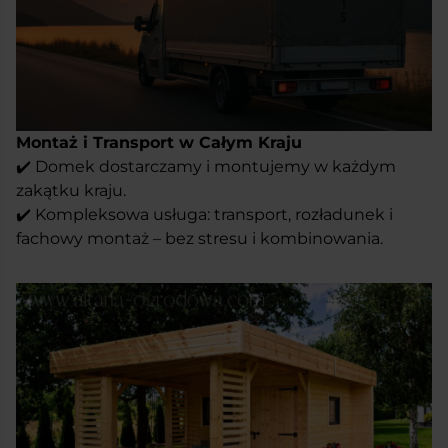
w każdy ogród.
Wejście od strony altany porządkuje układ i sprawia,
że całość działa płynnie – tak, jakby oba te elementy
zawsze miały funkcjonować razem.
Genewa to domek 2 w 1, który łączy funkcję i
wypoczynek w jednej, przemyślanej konstrukcji. W
Montaż i Transport w Całym Kraju
sam raz na działkę, ogród lub tam, gdzie potrzebne
✔️ Domek dostarczamy i montujemy w każdym
jest proste rozwiązanie z miejscem do oddechu.
zakątku kraju.
✔️ Kompleksowa usługa: transport, rozładunek i
fachowy montaż – bez stresu i kombinowania.