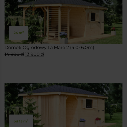
2
24 m
Domek Ogrodowy La Mare 2 (4.0×6.0m)
Pierwotna
Aktualna
14 800
zł
13 900
zł
cena
cena
SKONFIGURUJ
wynosiła:
wynosi:
14
13
800 zł.
900 zł.
2
od 15 m