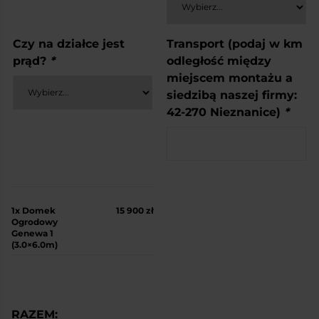
Czy na działce jest
Transport (podaj w km
prąd?
*
odległość między
miejscem montażu a
siedzibą naszej firmy:
42-270 Nieznanice)
*
1x
Domek
15 900 zł
Ogrodowy
Genewa 1
(3.0×6.0m)
RAZEM: