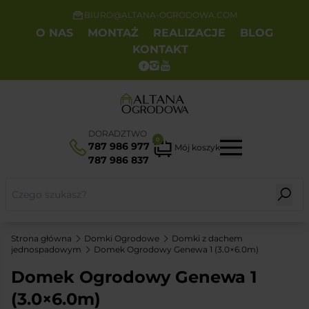
BIURO@ALTANA-OGRODOWA.COM
O NAS
MONTAŻ
REALIZACJE
BLOG
KONTAKT
DORADZTWO
0
787 986 977
Mój koszyk
787 986 837
Strona główna
Domki Ogrodowe
Domki z dachem
jednospadowym
Domek Ogrodowy Genewa 1 (3.0×6.0m)
Domek Ogrodowy Genewa 1
(3.0×6.0m)