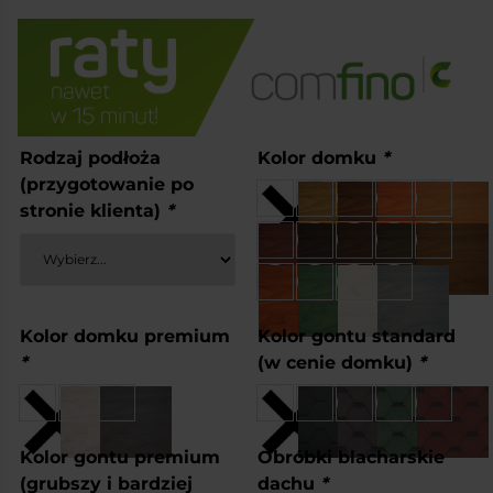
Rodzaj podłoża
Kolor domku
*
(przygotowanie po
stronie klienta)
*
Kolor domku premium
Kolor gontu standard
*
(w cenie domku)
*
Kolor gontu premium
Obróbki blacharskie
(grubszy i bardziej
dachu
*