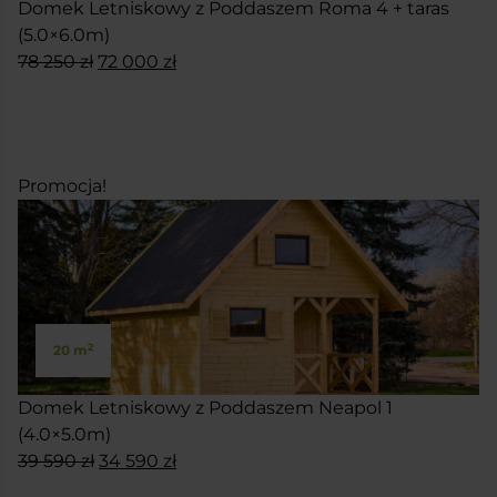
Domek Letniskowy z Poddaszem Roma 4 + taras
(5.0×6.0m)
Pierwotna
Aktualna
78 250
zł
72 000
zł
cena
cena
SKONFIGURUJ
wynosiła:
wynosi:
78
72
250 zł.
000 zł.
Promocja!
2
20 m
Domek Letniskowy z Poddaszem Neapol 1
(4.0×5.0m)
Pierwotna
Aktualna
39 590
zł
34 590
zł
cena
cena