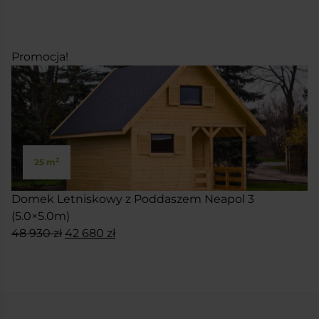
SKONFIGURUJ
wynosiła:
wynosi:
39
34
590 zł.
590 zł.
Promocja!
2
25 m
Domek Letniskowy z Poddaszem Neapol 3
(5.0×5.0m)
Pierwotna
Aktualna
48 930
zł
42 680
zł
cena
cena
SKONFIGURUJ
wynosiła:
wynosi:
48
42
930 zł.
680 zł.