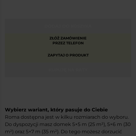
DODAJ DO KOSZYKA
ZŁÓŻ ZAMÓWIENIE
PRZEZ TELEFON
ZAPYTAJ O PRODUKT
KUPUJĘ NA RATY
Wybierz wariant, który pasuje do Ciebie
Roma dostępna jest w kilku rozmiarach do wyboru.
Do dyspozycji masz domek 5×5 m (25 m
²
), 5×6 m (30
m
²
) oraz 5×7 m (35 m
²
). Do tego możesz dorzucić