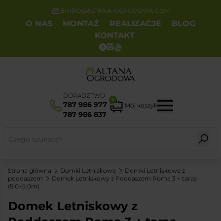
BIURO@ALTANA-OGRODOWA.COM
O NAS
MONTAŻ
REALIZACJE
BLOG
KONTAKT
DORADZTWO
0
787 986 977
Mój koszyk
787 986 837
Strona główna
Domki Letniskowe
Domki Letniskowe z
poddaszem
Domek Letniskowy z Poddaszem Roma 3 + taras
(5.0×5.0m)
Domek Letniskowy z