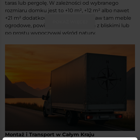
taras lub pergolę. W zależności od wybranego
rozmiaru domku jest to +10 m², +12 m² albo nawet
+21 m² dodatkowej przestrzeni. Postaw tam meble
POKAŻ WIĘCEJ
ogrodowe, powieś hamak, zrób grilla z bliskimi lub
po prostu wypoczywaj wśród natury.
W standardzie domek posiada antresolę.
Potrzebujesz więcej miejsca? Możemy zabudować
poddasze, które doskonale sprawdzi się na przykład
jako dodatkowa sypialnia. Wszystko zależy
wyłącznie od Ciebie. Również przeznaczenie
Twojego nowego domku. Może stać się Twoim
prywatnym azylem. Letniskową bazą
wypoczynkową, gdzie się zrelaksujesz z dala od
obowiązków. Chcesz również wykorzystać go jako
przytulny kącik w zimowe dni? Nie ma problemu —
docieplimy domek, aby był komfortowy o każdej
porze roku!
Dwuspadowy dach pokryty gontem, szczelne okna
Montaż i Transport w Całym Kraju
PCV i dbałość o każdy detal. Domek Roma sprawdza