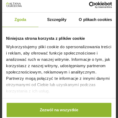
✔️ Domek dostarczamy i montujemy w każdym
się w każdym wariancie. Wybierz ten
zakątku kraju.
najodpowiedniejszy dla siebie i ciesz się
✔️ Kompleksowa usługa: transport, rozładunek i
komfortowym domkiem z drewna, który spełni
Zgoda
Szczegóły
O plikach cookies
fachowy montaż – bez stresu i kombinowania.
wszystkie Twoje potrzeby.
Niniejsza strona korzysta z plików cookie
Wykorzystujemy pliki cookie do spersonalizowania treści
i reklam, aby oferować funkcje społecznościowe i
analizować ruch w naszej witrynie. Informacje o tym, jak
korzystasz z naszej witryny, udostępniamy partnerom
społecznościowym, reklamowym i analitycznym.
Partnerzy mogą połączyć te informacje z innymi danymi
otrzymanymi od Ciebie lub uzyskanymi podczas
korzystania z ich usług.
Idealne Na Działkę i Pod Wynajem
Zezwól na wszystkie
✔️ Komfortowy domek dla Ciebie lub gości –