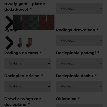
trwały gont – płatne
dodatkowo)
*
Rynny
*
Podłoga drewniana
*
Podłoga na taras
*
Docieplenie podłogi
*
Docieplenie ścian
*
Docieplenie dachu
*
Drzwi zewnętrzne
Okiennice
*
docieplane
*