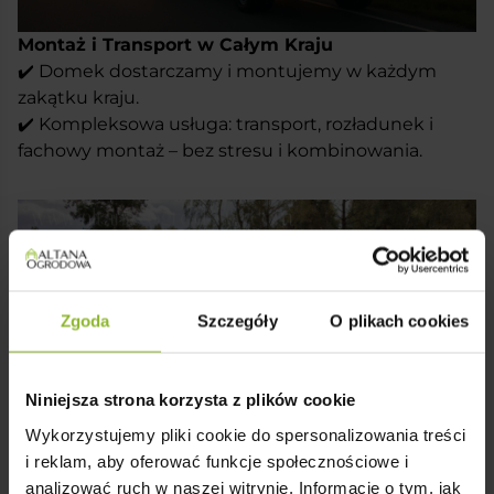
być miejscem do pracy, odpoczynku, rekreacji.
Domek ten to klasyka zmieszana z nowoczesnością,
Montaż i Transport w Całym Kraju
która oferuje wiele możliwości wykorzystania.
✔️ Domek dostarczamy i montujemy w każdym
zakątku kraju.
✔️ Kompleksowa usługa: transport, rozładunek i
fachowy montaż – bez stresu i kombinowania.
Zgoda
Szczegóły
O plikach cookies
Niniejsza strona korzysta z plików cookie
Wykorzystujemy pliki cookie do spersonalizowania treści
i reklam, aby oferować funkcje społecznościowe i
analizować ruch w naszej witrynie. Informacje o tym, jak