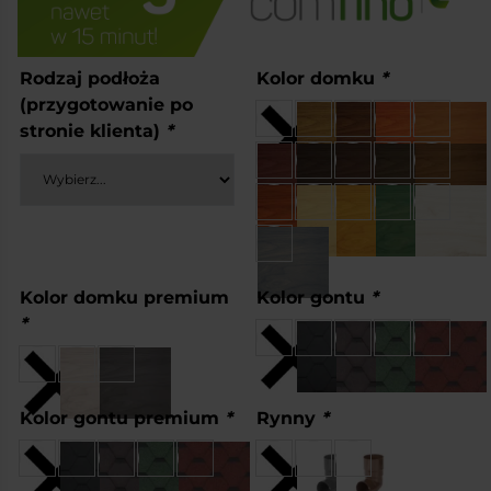
Rodzaj podłoża
Kolor domku
*
(przygotowanie po
stronie klienta)
*
Kolor domku premium
Kolor gontu
*
*
Kolor gontu premium
*
Rynny
*