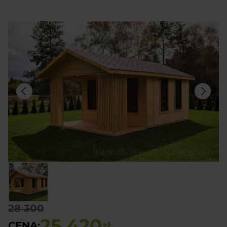
28 300
25 420
CENA:
zł