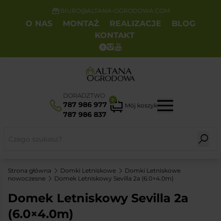
BIURO@ALTANA-OGRODOWA.COM
O NAS
MONTAŻ
REALIZACJE
BLOG
KONTAKT
DORADZTWO
0
787 986 977
Mój koszyk
787 986 837
Strona główna
Domki Letniskowe
Domki Letniskowe
nowoczesne
Domek Letniskowy Sevilla 2a (6.0×4.0m)
Domek Letniskowy Sevilla 2a
(6.0×4.0m)