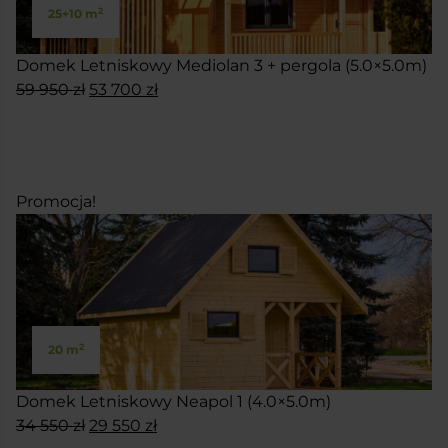
2
25+10 m
Domek Letniskowy Mediolan 3 + pergola (5.0×5.0m)
Pierwotna
Aktualna
59 950
zł
53 700
zł
cena
cena
SKONFIGURUJ
wynosiła:
wynosi:
59
53
950 zł.
700 zł.
Promocja!
2
20 m
Domek Letniskowy Neapol 1 (4.0×5.0m)
Pierwotna
Aktualna
34 550
zł
29 550
zł