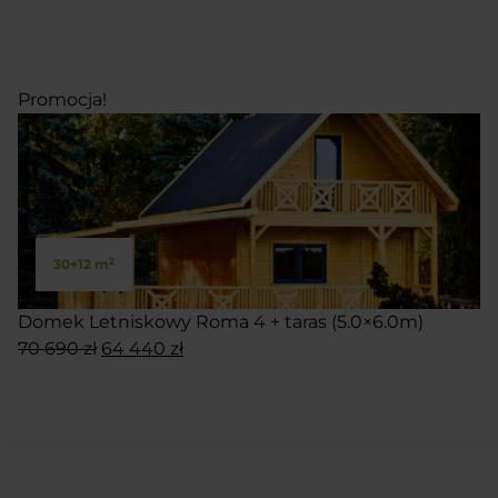
cena
cena
SKONFIGURUJ
wynosiła:
wynosi:
34
29
550 zł.
550 zł.
Promocja!
2
30+12 m
Domek Letniskowy Roma 4 + taras (5.0×6.0m)
Pierwotna
Aktualna
70 690
zł
64 440
zł
cena
cena
SKONFIGURUJ
wynosiła:
wynosi:
70
64
690 zł.
440 zł.