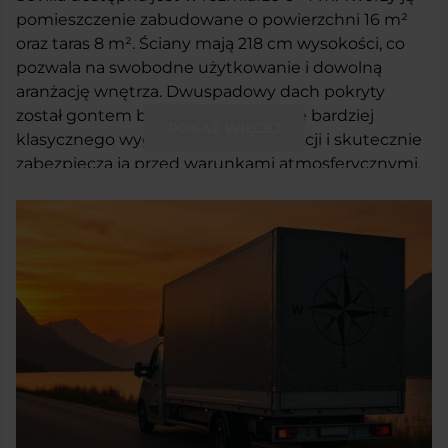
pomieszczenie zabudowane o powierzchni 16 m
²
oraz taras 8 m
²
. Ściany mają 218 cm wysokości, co
pozwala na swobodne użytkowanie i dowolną
aranżację wnętrza. Dwuspadowy dach pokryty
został gontem bitumicznym. Nadaje bardziej
POKAŻ WIĘCEJ
klasycznego wyglądu całej konstrukcji i skutecznie
zabezpiecza ją przed warunkami atmosferycznymi.
W tym wariancie domek posiada pionowe
zabudowy ażurowe, które dodają elegancji i uroku.
Jednocześnie zapewniają lekką osłonę przed
wiatrem. Na froncie znajdują się jednoskrzydłowe
drzwi przeszklone oraz dwa okna typu FIX w
rozmiarze 70×150 cm. Dzięki temu do wnętrza
wpada sporo naturalnego światła i tworzy się
przyjemny klimat.
Sevilla to domek uniwersalny. Możesz go
wykorzystać tak, jak tylko chcesz. Może być letnim
miejscem spotkań na działce lub w ogrodzie. Może