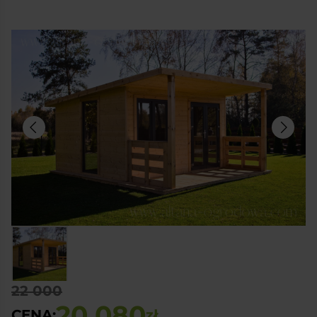
22 000
20 080
CENA:
zł