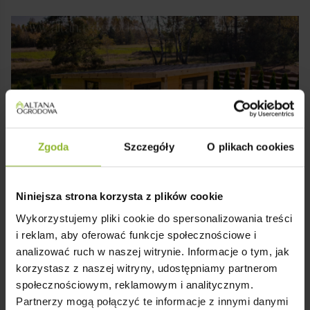
Zgoda
Szczegóły
O plikach cookies
Niniejsza strona korzysta z plików cookie
Efekt „Wow” Już Od Pierwszego Spojrzenia
Wykorzystujemy pliki cookie do spersonalizowania treści
✔️ Wyróżniają się już z daleka – proporcje, detale,
i reklam, aby oferować funkcje społecznościowe i
bryła.
analizować ruch w naszej witrynie. Informacje o tym, jak
✔️ Codziennie budzą zachwyt – i chęć, by wracać tu
korzystasz z naszej witryny, udostępniamy partnerom
jak najszybciej.
społecznościowym, reklamowym i analitycznym.
Partnerzy mogą połączyć te informacje z innymi danymi