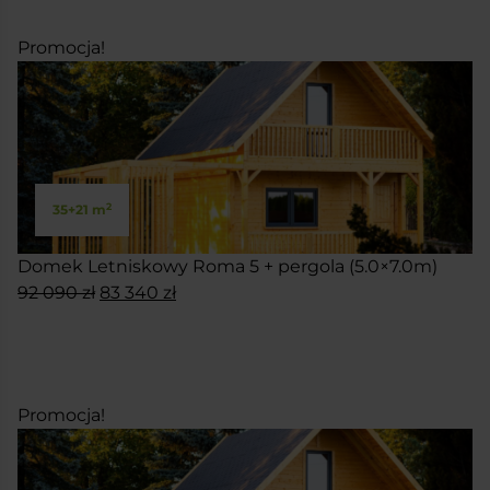
71
63
900 zł.
150 zł.
Promocja!
2
35+21 m
Domek Letniskowy Roma 5 + pergola (5.0×7.0m)
Pierwotna
Aktualna
92 090
zł
83 340
zł
cena
cena
SKONFIGURUJ
wynosiła:
wynosi:
92
83
090 zł.
340 zł.
Promocja!