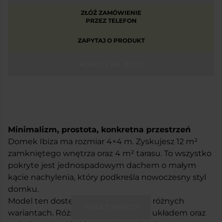
ZŁÓŻ ZAMÓWIENIE
PRZEZ TELEFON
ZAPYTAJ O PRODUKT
KUPUJĘ NA RATY
Minimalizm, prostota, konkretna przestrzeń
Domek Ibiza ma rozmiar 4×4 m. Zyskujesz 12 m
²
zamkniętego wnętrza oraz 4 m
²
tarasu. To wszystko
pokryte jest jednospadowym dachem o małym
kącie nachylenia, który podkreśla nowoczesny styl
domku.
Model ten dostępny jest w czterech różnych
POKAŻ WIĘCEJ
wariantach. Różnią się one od siebie układem oraz