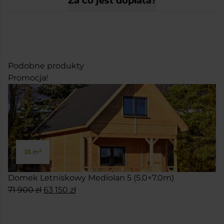
Za co jest dopłata?
Podobne produkty
Promocja!
2
35 m
Domek Letniskowy Mediolan 5 (5.0×7.0m)
Pierwotna
Aktualna
71 900
zł
63 150
zł
cena
cena
SKONFIGURUJ
wynosiła:
wynosi: