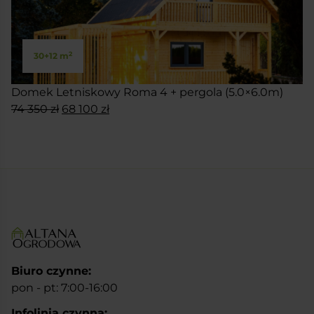
2
30+12 m
Domek Letniskowy Roma 4 + pergola (5.0×6.0m)
Pierwotna
Aktualna
74 350
zł
68 100
zł
cena
cena
SKONFIGURUJ
wynosiła:
wynosi:
74
68
350 zł.
100 zł.
Biuro czynne:
pon - pt: 7:00-16:00
Infolinia czynna: