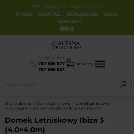
BIURO@ALTANA-OGRODOWA.COM
O NAS
MONTAŻ
REALIZACJE
BLOG
KONTAKT
DORADZTWO
0
787 986 977
Mój koszyk
787 986 837
Strona główna
Domki Letniskowe
Domki Letniskowe
nowoczesne
Domek Letniskowy Ibiza 3 (4.0×4.0m)
Domek Letniskowy Ibiza 3
(4.0×4.0m)