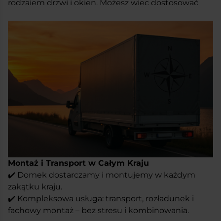
rodzajem drzwi i okien, Możesz więc dostosować
domek jak najbardziej pod swoje potrzeby. Warianty
różnią się również zabudowaniami. Wybierz, czy
wolisz barierki, czy może jednak ażurowe ścianki.
Duże przeszklenia sprawiają, że wnętrze jest dobrze
doświetlone. Domek Ibiza świetnie sprawdzi się jako
biuro, ekspozycja czy domek letniskowy na działce.
To prosta i uniwersalna konstrukcja o estetycznym
wyglądzie.
Ibiza daje wszystko, co potrzebne. Bez zbędnych
dodatków i z możliwościami. Ty ją dopasowujesz do
siebie.
Montaż i Transport w Całym Kraju
✔️ Domek dostarczamy i montujemy w każdym
zakątku kraju.
✔️ Kompleksowa usługa: transport, rozładunek i
fachowy montaż – bez stresu i kombinowania.