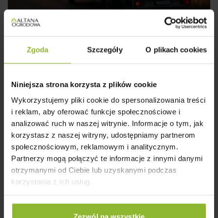
To domek dla tych, którzy lubią być blisko natury –
ale z komfortem i estetyką, która cieszy za każdym
razem, gdy się do niego podchodzi.
Montaż i Transport w Całym Kraju
✔️ Domek dostarczamy i montujemy w każdym
Zgoda
Szczegóły
O plikach cookies
zakątku kraju.
✔️ Kompleksowa usługa: transport, rozładunek i
fachowy montaż – bez stresu i kombinowania.
Niniejsza strona korzysta z plików cookie
Wykorzystujemy pliki cookie do spersonalizowania treści
i reklam, aby oferować funkcje społecznościowe i
analizować ruch w naszej witrynie. Informacje o tym, jak
korzystasz z naszej witryny, udostępniamy partnerom
społecznościowym, reklamowym i analitycznym.
Partnerzy mogą połączyć te informacje z innymi danymi
otrzymanymi od Ciebie lub uzyskanymi podczas
korzystania z ich usług.
Zezwól na wszystkie