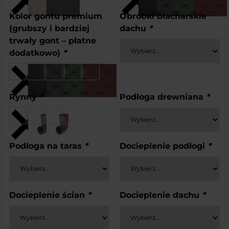
Kolor gontu premium
Obróbki blacharskie
(grubszy i bardziej
dachu
*
trwały gont – płatne
dodatkowo)
*
Rynny
*
Podłoga drewniana
*
Podłoga na taras
*
Docieplenie podłogi
*
Docieplenie ścian
*
Docieplenie dachu
*