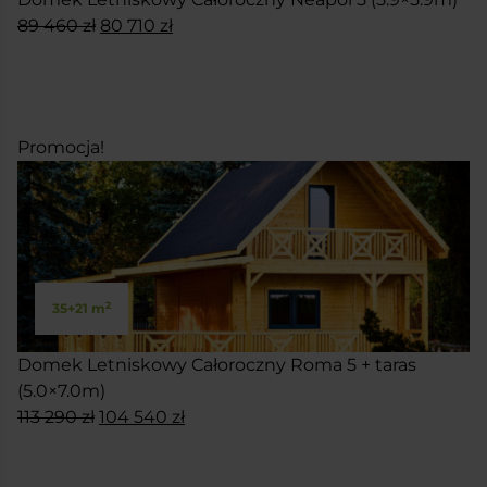
Pierwotna
Aktualna
89 460
zł
80 710
zł
cena
cena
SKONFIGURUJ
wynosiła:
wynosi:
89
80
460 zł.
710 zł.
Promocja!
2
35+21 m
Domek Letniskowy Całoroczny Roma 5 + taras
(5.0×7.0m)
Pierwotna
Aktualna
113 290
zł
104 540
zł
cena
cena
SKONFIGURUJ
wynosiła:
wynosi: