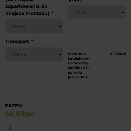
zaparkowania do
miejsca montażu)
*
Transport
*
1x
Domek
54 830 zł
Letniskowy
Całoroczny
Mediolan 1 +
pergola
(4.0x5.0m)
RAZEM:
54 830
zł