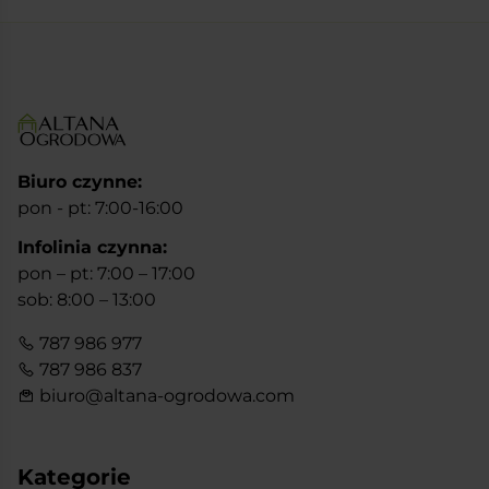
113
104
290 zł.
540 zł.
Biuro czynne:
pon - pt: 7:00-16:00
Infolinia czynna:
pon – pt: 7:00 – 17:00
sob: 8:00 – 13:00
787 986 977
787 986 837
biuro@altana-ogrodowa.com
Kategorie