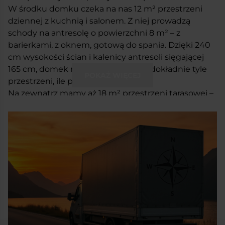
W środku domku czeka na nas 12 m² przestrzeni
dziennej z kuchnią i salonem. Z niej prowadzą
schody na antresolę o powierzchni 8 m² – z
barierkami, z oknem, gotową do spania. Dzięki 240
cm wysokości ścian i kalenicy antresoli sięgającej
165 cm, domek nie przytłacza i daje dokładnie tyle
POKAŻ WIĘCEJ
przestrzeni, ile potrzeba.
Na zewnątrz mamy aż 18 m² przestrzeni tarasowej –
8 m² zadaszonego tarasu z przodu i 10 m² pergoli z
boku. To naprawdę sporo jak na tak kompaktową
bryłę – miejsce do relaksu, bez zamykania się w
środku.
Dwa okna rozwierno-uchylne 90×70 cm wpuszczają
do wnętrza dużo dziennego światła. Układ jest
czytelny, sprawdzony i wygodny. Wszystko zamyka
się pod dachem dwuspadowym o kącie 45°, który
nadaje konstrukcji właściwe proporcje i wizualną
lekkość.