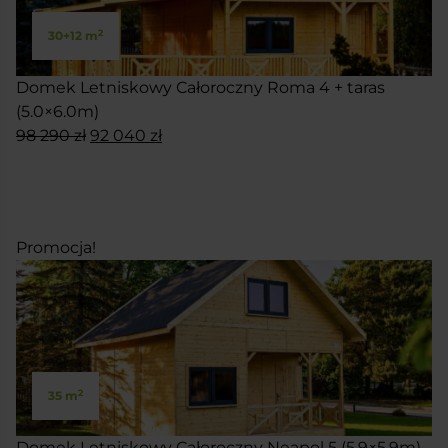
2
30+12 m
Domek Letniskowy Całoroczny Roma 4 + taras
(5.0×6.0m)
Pierwotna
Aktualna
98 290
zł
92 040
zł
cena
cena
SKONFIGURUJ
wynosiła:
wynosi:
98
92
290 zł.
040 zł.
Promocja!
2
35 m
Domek Letniskowy Całoroczny Neapol 5 (5.9×5.9m)