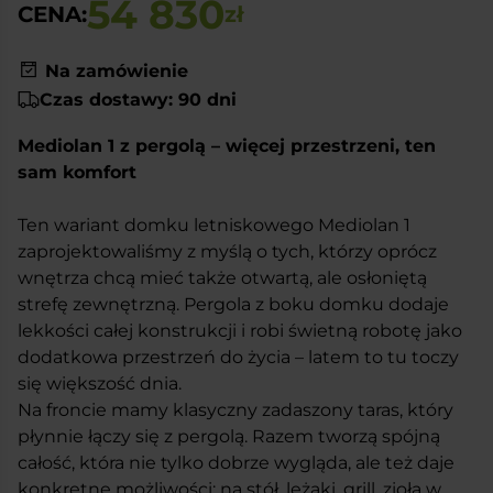
54 830
CENA:
zł
Na zamówienie
Czas dostawy: 90 dni
Mediolan 1 z pergolą – więcej przestrzeni, ten
sam komfort
Ten wariant domku letniskowego Mediolan 1
zaprojektowaliśmy z myślą o tych, którzy oprócz
wnętrza chcą mieć także otwartą, ale osłoniętą
strefę zewnętrzną. Pergola z boku domku dodaje
lekkości całej konstrukcji i robi świetną robotę jako
dodatkowa przestrzeń do życia – latem to tu toczy
się większość dnia.
Na froncie mamy klasyczny zadaszony taras, który
płynnie łączy się z pergolą. Razem tworzą spójną
całość, która nie tylko dobrze wygląda, ale też daje
konkretne możliwości: na stół, leżaki, grill, zioła w