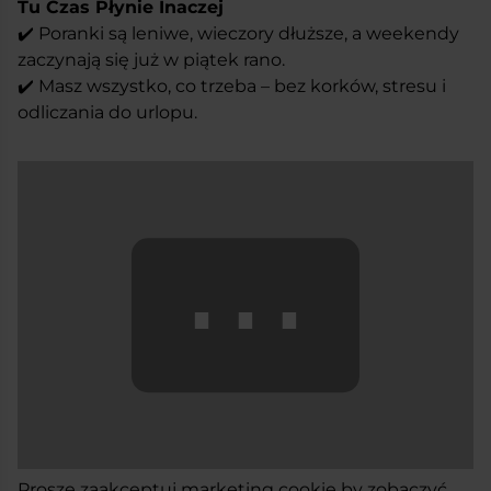
Tu Czas Płynie Inaczej
✔️ Poranki są leniwe, wieczory dłuższe, a weekendy
zaczynają się już w piątek rano.
✔️ Masz wszystko, co trzeba – bez korków, stresu i
odliczania do urlopu.
⋯
Proszę
zaakceptuj marketing cookie
by zobaczyć