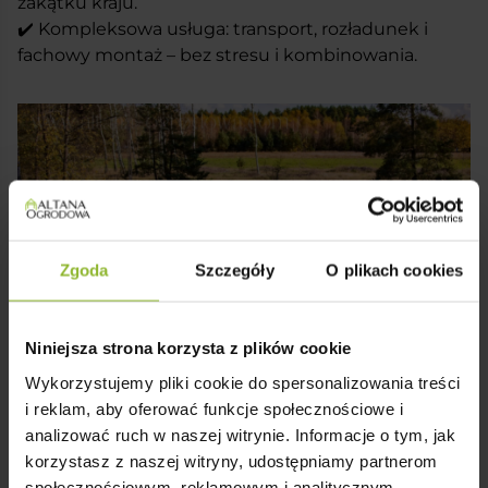
zakątku kraju.
To od Ciebie zależy, który wariant Alicante
✔️ Kompleksowa usługa: transport, rozładunek i
wybierzesz. Masz do dyspozycji cztery opcje – różnią
fachowy montaż – bez stresu i kombinowania.
się układem okien, drzwi i przeszkleń. Każda z nich
zachowuje ten sam styl i jakość wykonania, ale
możesz dobrać wersję, która najlepiej pasuje do
Twojego pomysłu.
Zgoda
Szczegóły
O plikach cookies
Niniejsza strona korzysta z plików cookie
Wykorzystujemy pliki cookie do spersonalizowania treści
i reklam, aby oferować funkcje społecznościowe i
Efekt „Wow” Już Od Pierwszego Spojrzenia
analizować ruch w naszej witrynie. Informacje o tym, jak
✔️ Wyróżniają się już z daleka – proporcje, detale,
korzystasz z naszej witryny, udostępniamy partnerom
bryła.
społecznościowym, reklamowym i analitycznym.