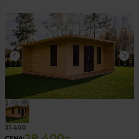
31 400
28 400
CENA:
zł