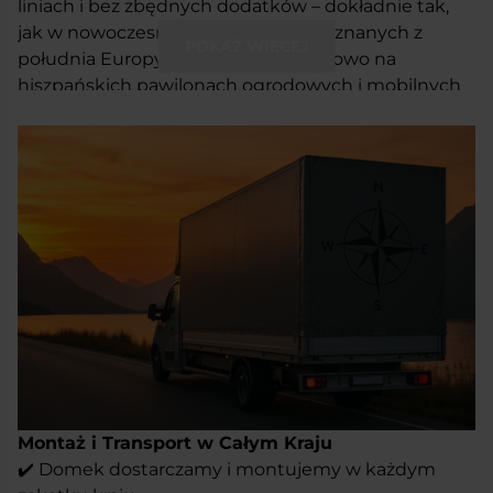
liniach i bez zbędnych dodatków – dokładnie tak,
jak w nowoczesnych konstrukcjach znanych z
POKAŻ WIĘCEJ
południa Europy. Wzorowana częściowo na
hiszpańskich pawilonach ogrodowych i mobilnych
biurach, daje poczucie przestrzeni i porządku.
Duże przeszklenia od frontu nie tylko wpuszczają
światło – one budują całą estetykę domku.
Przestrzeń optycznie się otwiera, a wnętrze łapie
naturalny rytm dnia. Przez to konstrukcja wydaje się
lżejsza, bardziej otwarta i uniwersalna – niezależnie,
czy postawisz ją wśród zieleni, na działce, czy na
otwartym placu.
Dach jednospadowy o niskim kącie nachylenia tylko
to podkreśla – jest nowocześnie, czysto i
funkcjonalnie. To forma, która nie krzyczy, ale robi
swoje. Nadaje się zarówno pod spokojną prywatną
przestrzeń, jak i do zadań komercyjnych. Wygląda
Montaż i Transport w Całym Kraju
dobrze z każdej strony i nie potrzebuje niczego
✔️ Domek dostarczamy i montujemy w każdym
więcej.