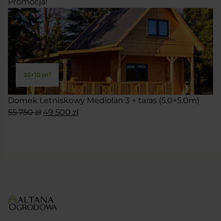
Promocja!
2
25+10 m
Domek Letniskowy Mediolan 3 + taras (5.0×5.0m)
Pierwotna
Aktualna
55 750
zł
49 500
zł
cena
cena
SKONFIGURUJ
wynosiła:
wynosi:
55
49
750 zł.
500 zł.