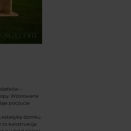
dodatków –
uropy. Wzorowana
daje poczucie
łą estetykę domku.
z to konstrukcja