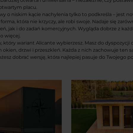
 bardziej otwarta i uniwersalna – niezależnie, czy postawis
 otwartym placu.
 o niskim kącie nachylenia tylko to podkreśla – jest n
o forma, która nie krzyczy, ale robi swoje. Nadaje się zar
eń, jak i do zadań komercyjnych. Wygląda dobrze z każdej
o więcej.
y, który wariant Alicante wybierzesz. Masz do dyspozycji 
 okien, drzwi i przeszkleń. Każda z nich zachowuje ten sa
żesz dobrać wersję, która najlepiej pasuje do Twojego p