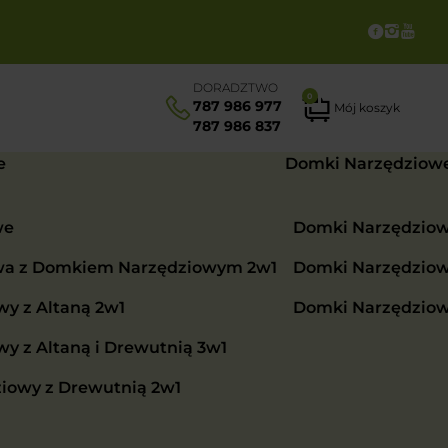
DORADZTWO
0
787 986 977
Mój koszyk
787 986 837
e
Domki Narzędziow
we
Domki Narzędzio
wa z Domkiem Narzędziowym 2w1
Domki Narzędzio
y z Altaną 2w1
Domki Narzędzio
 z Altaną i Drewutnią 3w1
iowy z Drewutnią 2w1