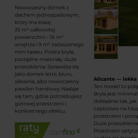
Nowoczesny domek z
dachem jednospadowym,
który ma klasę.
25 m² całkowitej
powierzchni – 16 m²
wnętrza i 9 m² zadaszonego
mini tarasu. Prosta bryła,
porządne materiały, duże
przeszklenia. Sprawdza się
jako domek letni, biuro,
Alicante — lekka
siłownia, albo nowoczesny
Ten model to poł
pawilon handlowy. Nadaje
Bryła jest minima
się tam, gdzie potrzebujesz
dokładnie tak, j
gotowej przestrzeni i
częściowo na hisz
konkretnego efektu.
przestrzeni i porz
Duże przeszklenia
Przestrzeń optyczn