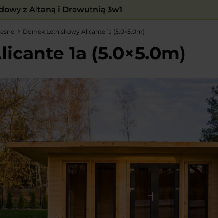
owy z Altaną i Drewutnią 3w1
zesne
Domek Letniskowy Alicante 1a (5.0×5.0m)
icante 1a (5.0×5.0m)