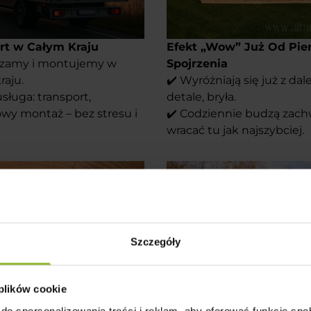
rt w Całym Kraju
Efekt „Wow” Już Od Pie
czamy i montujemy w
Spojrzenia
raju.
✔️ Wyróżniają się już z dal
ługa: transport,
detale, bryła.
owy montaż – bez stresu i
✔️ Codziennie budzą zachw
wracać tu jak najszybciej.
Szczegóły
 plików cookie
do spersonalizowania treści i reklam, aby oferować funkcje sp