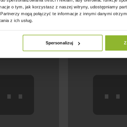
ormacje o tym, jak korzystasz z naszej witryny, udostępniamy p
awdziwego Drewna
Domek Szyty Na Twój Sty
Partnerzy mogą połączyć te informacje z innymi danymi otrzym
 drewno – trwałe,
✔️ Wybierasz układ, dach, 
nia z ich usług.
 nawet po latach.
tworzysz wersję, która pas
z Tobą – zmienia się z
✔️ Nie dopasowujesz się 
nie traci charakteru.
projektu – to projekt dop
Ciebie.
Spersonalizuj
Z
⋯