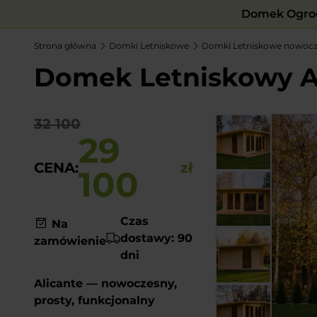
Domek Ogrod
Strona główna
Domki Letniskowe
Domki Letniskowe nowoc
Domek Letniskowy Al
32 100
29
CENA:
zł
100
Czas
Na
dostawy: 90
zamówienie
dni
Alicante — nowoczesny,
prosty, funkcjonalny