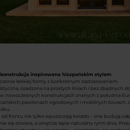
 konstrukcja inspirowana hiszpańskim stylem
ączenie lekkiej formy z konkretnym zastosowaniem.
listyczna, osadzona na prostych liniach i bez zbędnych 
ak w nowoczesnych konstrukcjach znanych z południa E
pańskich pawilonach ogrodowych i mobilnych biurach, 
ądku.
 od frontu nie tylko wpuszczają światło – one budują ca
ie się otwiera, a wnętrze łapie naturalny rytm dnia. Prze