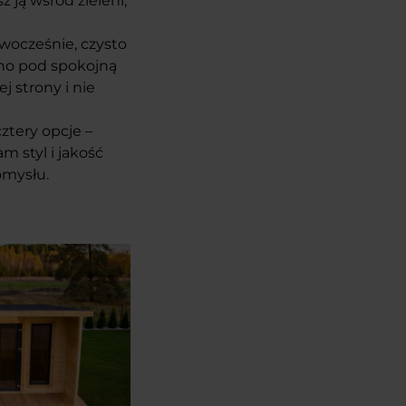
z ją wśród zieleni,
owocześnie, czysto
ówno pod spokojną
 strony i nie
cztery opcje –
m styl i jakość
omysłu.