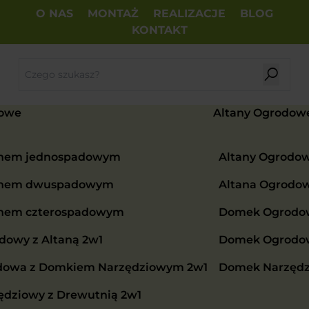
O NAS
MONTAŻ
REALIZACJE
BLOG
KONTAKT
owe
Altany Ogrodow
chem jednospadowym
Altany Ogrodo
chem dwuspadowym
Altana Ogrodo
chem czterospadowym
Domek Ogrodow
owy z Altaną 2w1
Domek Ogrodowy
dowa z Domkiem Narzędziowym 2w1
Domek Narzędz
dziowy z Drewutnią 2w1