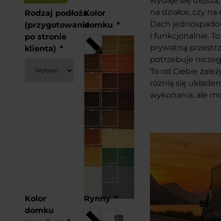
wydaje się lżejsza,
na działce, czy na
Rodzaj podłoża
Kolor
Dach jednospadowy
(przygotowanie
domku
*
i funkcjonalnie. T
po stronie
prywatną przestrz
klienta)
*
potrzebuje niczeg
To od Ciebie zależ
różnią się układem
wykonania, ale mo
Kolor
Rynny
*
domku