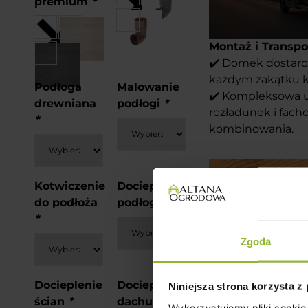
premium
*
Montaż i Transpo
✔️ Domek dostar
każdym zakątku k
Podłoga
Malowanie
✔️ Kompleksowa us
drewniana
podłogi
*
rozładunek i fach
*
kombinowania.
Kotwiczenie
Docieplenie
do podłoża
podłogi
*
*
Zgoda
Docieplenie
Docieplenie
Niniejsza strona korzysta z
ścian
*
dachu
*
Wykorzystujemy pliki cookie 