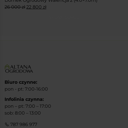
Domek Ogrodowy Walencja 2 (4.0×7.0m)
Pierwotna
Aktualna
26 000
zł
22 800
zł
cena
cena
SKONFIGURUJ
wynosiła:
wynosi:
26
22
000 zł.
800 zł.
Biuro czynne:
pon - pt: 7:00-16:00
Infolinia czynna:
pon – pt: 7:00 – 17:00
sob: 8:00 – 13:00
787 986 977