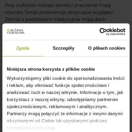
Przy wyborze rodzaju domku znaczenie mają
również Twoje preferencje dotyczące wyglądu.
Domki z poddaszem tradycyjnie mają dach
dwuspadowy. W parterowych z kolei stosuje się
różne rozwiązania. Jeśli cenisz sobie bardziej
nowoczesny i minimalistyczny styl, możesz
zdecydować się na
domek z dachem
Zgoda
Szczegóły
O plikach cookies
jednospadowym
. Jeśli natomiast wolisz klasyczne
rozwiązania, to odpowiedni będzie
domek z
dachem dwuspadowym
.
Niniejsza strona korzysta z plików cookie
Wykorzystujemy pliki cookie do spersonalizowania treści
Co jeszcze ma znaczenie?
i reklam, aby oferować funkcje społecznościowe i
Znasz już przeznaczenie i rodzaj domku? Warto
analizować ruch w naszej witrynie. Informacje o tym, jak
więc przekalkulować, który sposób ogrzewania
korzystasz z naszej witryny, udostępniamy partnerom
będzie korzystniejszy finansowo. Weź pod uwagę
społecznościowym, reklamowym i analitycznym.
potencjalne zużycie prądu lub ilość potrzebnego
Partnerzy mogą połączyć te informacje z innymi danymi
opału. Zadbaj także o szczelność okien i drzwi.
otrzymanymi od Ciebie lub uzyskanymi podczas
Możesz zastosować duże przeszklenia, często
korzystania z ich usług.