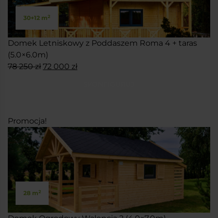
2
30+12 m
Domek Letniskowy z Poddaszem Roma 4 + taras
(5.0×6.0m)
Pierwotna
Aktualna
78 250
zł
72 000
zł
cena
cena
SKONFIGURUJ
wynosiła:
wynosi:
78
72
250 zł.
000 zł.
Promocja!
2
28 m