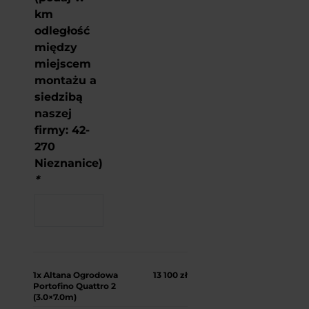
km
odległość
między
miejscem
montażu a
siedzibą
naszej
firmy: 42-
270
Nieznanice)
*
1x
Altana Ogrodowa
13 100 zł
Portofino Quattro 2
(3.0×7.0m)