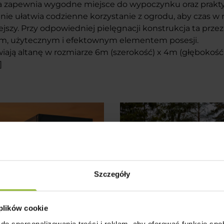
a zapewnia wygodne miejsce do wypoczynku oraz prakt
nie ułatwia codzienne korzystanie z ogrodu, aby czas w
jszy. Przy odpowiedniej pielęgnacji konstrukcja ta przez
ym, użytecznym i efektownym elementem posesji.
wiają altanę w rozmiarze 6m (szerokość) x 4m (głębokość)
]
Szczegóły
 plików cookie
do spersonalizowania treści i reklam, aby oferować funkcje sp