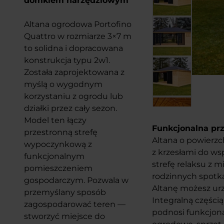
domkiem narzędziowym
Altana ogrodowa Portofino
Quattro w rozmiarze 3×7 m
to solidna i dopracowana
konstrukcja typu 2w1.
Została zaprojektowana z
myślą o wygodnym
korzystaniu z ogrodu lub
działki przez cały sezon.
Model ten łączy
Funkcjonalna pr
przestronną strefę
Altana o powierzc
wypoczynkową z
z krzesłami do w
funkcjonalnym
strefę relaksu z m
pomieszczeniem
rodzinnych spotka
gospodarczym. Pozwala w
Altanę możesz urz
przemyślany sposób
Integralną części
zagospodarować teren —
podnosi funkcjona
stworzyć miejsce do