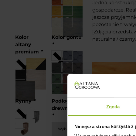
Jedna konstrukcj
gospodarcze. Real
jeszcze przyjemnie
pozostanie trwał
[Zdjęcia przedsta
Kolor
Kolor gontu
naturalna / czarny.
altany
*
premium
*
Rynny
*
Podłoga
Zgoda
drewniana
*
Niniejsza strona korzysta z
Wykorzystujemy pliki cookie 