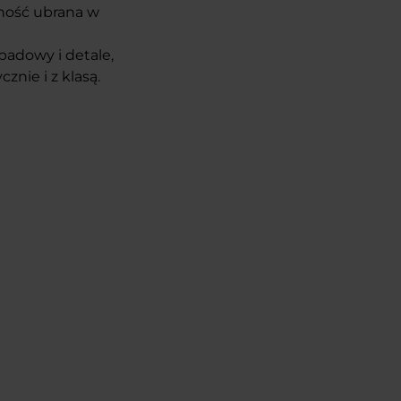
lność ubrana w
padowy i detale,
cznie i z klasą.