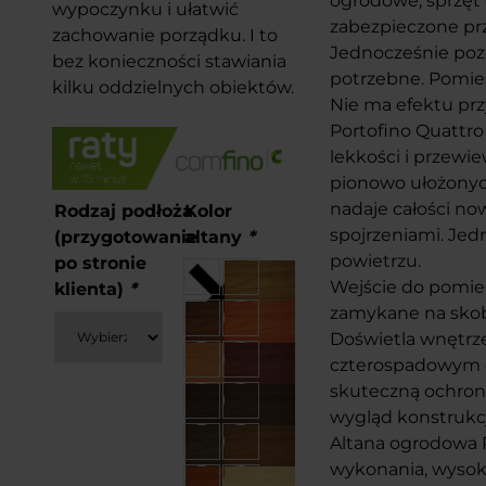
ogrodowe, sprzęt 
wypoczynku i ułatwić
zabezpieczone pr
zachowanie porządku. I to
Jednocześnie pozo
bez konieczności stawiania
potrzebne. Pomies
kilku oddzielnych obiektów.
Nie ma efektu prz
Portofino Quattro
lekkości i przew
pionowo ułożonyc
nadaje całości no
Rodzaj podłoża
Kolor
spojrzeniami. Jed
(przygotowanie
altany
*
powietrzu.
po stronie
Wejście do pomies
klienta)
*
zamykane na skob
Doświetla wnętrze
czterospadowym 
skuteczną ochron
wygląd konstrukcj
Altana ogrodowa P
wykonania, wysok