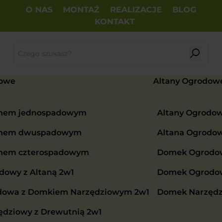
O NAS
MONTAŻ
REALIZACJE
BLOG
KONTAKT
owe
Altany Ogrodow
chem jednospadowym
Altany Ogrodo
chem dwuspadowym
Altana Ogrodo
chem czterospadowym
Domek Ogrodow
owy z Altaną 2w1
Domek Ogrodowy
dowa z Domkiem Narzędziowym 2w1
Domek Narzędz
dziowy z Drewutnią 2w1