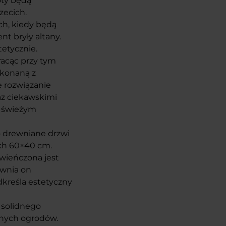
oty będą
zecich.
ch, kiedy będą
t bryły altany.
etycznie.
racąc przy tym
ykonaną z
 rozwiązanie
az ciekawskimi
a świeżym
o drewniane drzwi
ach 60×40 cm.
zwieńczona jest
wnia on
kreśla estetyczny
 solidnego
snych ogrodów.