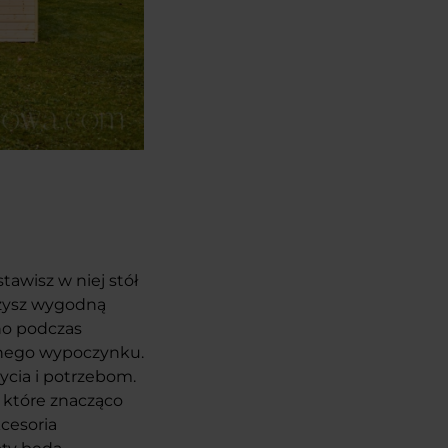
awisz w niej stół
rzysz wygodną
wno podczas
ojnego wypoczynku.
ycia i potrzebom.
 które znacząco
cesoria