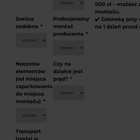
000 zł – możesz 
montażu.
Donica
Profesjonalny
✔️ Gotówką przy
ozdobna
*
montaż
na 1 dzień prze
producenta
*
Noszenie
Czy na
elementów
działce jest
(od miejsca
prąd?
*
zaparkowania
do miejsca
montażu)
*
Transport
(podaj w