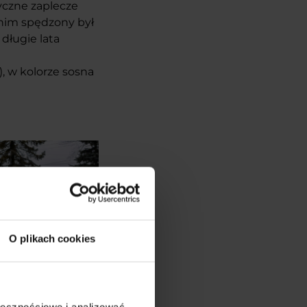
yczne zaplecze
 nim spędzony był
 długie lata
, w kolorze sosna
O plikach cookies
ołecznościowe i analizować