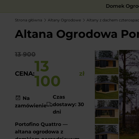
Domek Ogrod
Strona główna
Altany Ogrodowe
Altany z dachem czterosp
Altana Ogrodowa Port
13 900
13
CENA:
zł
100
Czas
Na
dostawy: 30
zamówienie
dni
Portofino Quattro —
altana ogrodowa z