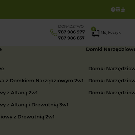
DORADZTWO
0
787 986 977
Mój koszyk
787 986 837
e
Domki Narzędziow
we
Domki Narzędzio
wa z Domkiem Narzędziowym 2w1
Domki Narzędzio
y z Altaną 2w1
Domki Narzędzio
 z Altaną i Drewutnią 3w1
iowy z Drewutnią 2w1