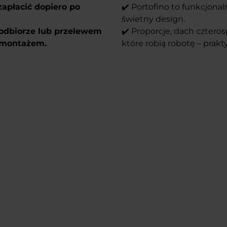
zapłacić dopiero po
✔️ Portofino to funkcjona
świetny design.
 odbiorze lub przelewem
✔️ Proporcje, dach czteros
d montażem.
które robią robotę – prakty