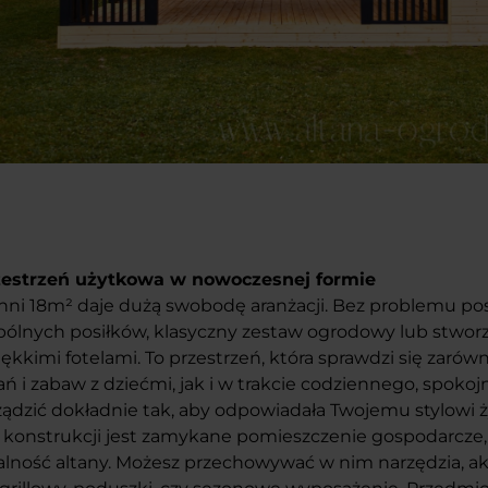
zestrzeń użytkowa w nowoczesnej formie
hni 18m² daje dużą swobodę aranżacji. Bez problemu post
spólnych posiłków, klasyczny zestaw ogrodowy lub stwo
iękkimi fotelami. To przestrzeń, która sprawdzi się zaró
ń i zabaw z dziećmi, jak i w trakcie codziennego, spok
ądzić dokładnie tak, aby odpowiadała Twojemu stylowi ż
ą konstrukcji jest zamykane pomieszczenie gospodarcze,
lność altany. Możesz przechowywać w nim narzędzia, ak