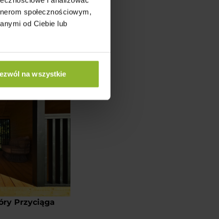
 2 w 1
artnerom społecznościowym,
iowy w jednej,
anymi od Ciebie lub
a przechowywanie
dzinne spotkania
ezwól na wszystkie
ry Przyciąga