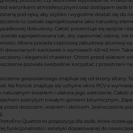
grillowy, poduszki, czy sezonowe wyposażenie. Przedmi
zed warunkami atmosferycznymi oraz dostępem osób tr
staną pod ręką, aby szybko i wygodnie dostać się do ni
zczenie to zostało zaprojektowane jako naturalny elemen
ypadkowej dobudowy. Całość prezentuje się spójnie i est
 została zaprojektowana tak, aby zapewniać osłonę, nie t
iewności. Altana posiada częściową zabudowę ażurową w
h drewnianych kantówek o wymiarach 45×45 mm. Takie
woczesny i elegancki charakter. Chroni przed wiatrem or
nocześnie pozwala swobodnie korzystać z przestrzeni n
zczenia gospodarczego znajduje się od strony altany. T
el. Na froncie znajduje się uchylne okno PCV o wymiar
 naturalnym światłem i ułatwia jego wietrzenie. Całość 
dachem pokrytym trwałym gontem bitumicznym. Zape
ę przed deszczem, wiatrem i słońcem. Jednocześnie pod
i.
ortofino Quattro to propozycja dla osób, które oczekują
iej funkcjonalności i estetyki dopasowanej do nowocze