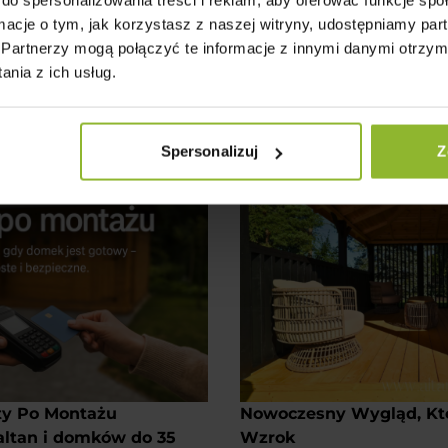
rt w Całym Kraju
Przemyślana Konstrukcja
ormacje o tym, jak korzystasz z naszej witryny, udostępniamy p
ostarczamy i montujemy w
✔️ Altana i domek narzędz
Partnerzy mogą połączyć te informacje z innymi danymi otrzym
raju.
zgrabnej bryle.
nia z ich usług.
ługa: transport,
✔️ Idealne rozwiązanie n
owy montaż – bez stresu i
sprzętu, odpoczynek i ro
na działce.
Spersonalizuj
Z
ty Po Montażu
Nowoczesny Wygląd, Któ
altan i domków do 35
Wzrok