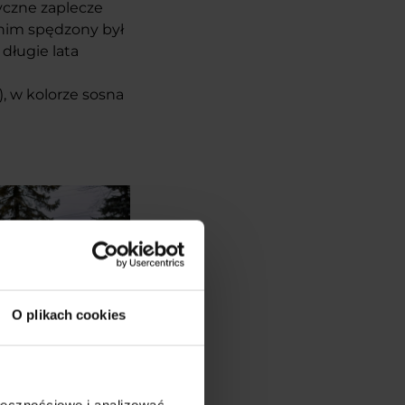
yczne zaplecze
 nim spędzony był
 długie lata
, w kolorze sosna
O plikach cookies
ołecznościowe i analizować