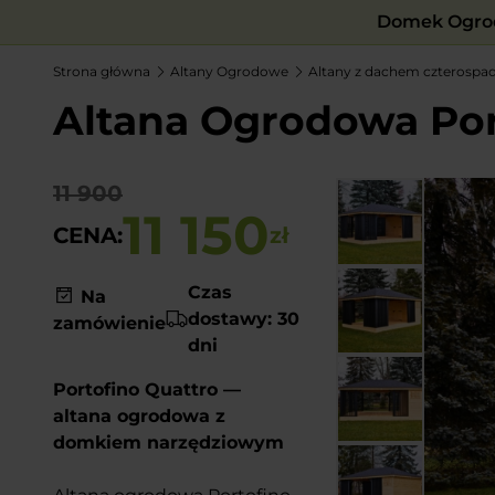
Domek Ogrod
Strona główna
Altany Ogrodowe
Altany z dachem czterosp
Altana Ogrodowa Port
11 900
11 150
CENA:
zł
Czas
Na
dostawy: 30
zamówienie
dni
Portofino Quattro —
altana ogrodowa z
domkiem narzędziowym