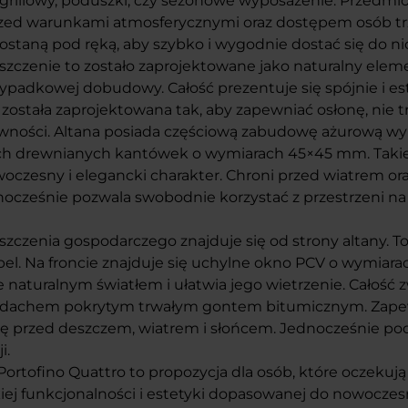
grillowy, poduszki, czy sezonowe wyposażenie. Przedmi
zed warunkami atmosferycznymi oraz dostępem osób tr
staną pod ręką, aby szybko i wygodnie dostać się do ni
zczenie to zostało zaprojektowane jako naturalny elemen
ypadkowej dobudowy. Całość prezentuje się spójnie i est
 została zaprojektowana tak, aby zapewniać osłonę, nie t
iewności. Altana posiada częściową zabudowę ażurową w
h drewnianych kantówek o wymiarach 45×45 mm. Takie
woczesny i elegancki charakter. Chroni przed wiatrem or
nocześnie pozwala swobodnie korzystać z przestrzeni n
zczenia gospodarczego znajduje się od strony altany. T
el. Na froncie znajduje się uchylne okno PCV o wymiar
 naturalnym światłem i ułatwia jego wietrzenie. Całość 
dachem pokrytym trwałym gontem bitumicznym. Zape
ę przed deszczem, wiatrem i słońcem. Jednocześnie pod
i.
ortofino Quattro to propozycja dla osób, które oczekują
iej funkcjonalności i estetyki dopasowanej do nowocze