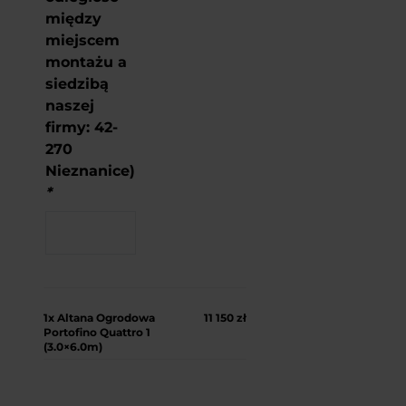
między
miejscem
montażu a
siedzibą
naszej
firmy: 42-
270
Nieznanice)
*
1x
Altana Ogrodowa
11 150 zł
Portofino Quattro 1
(3.0×6.0m)