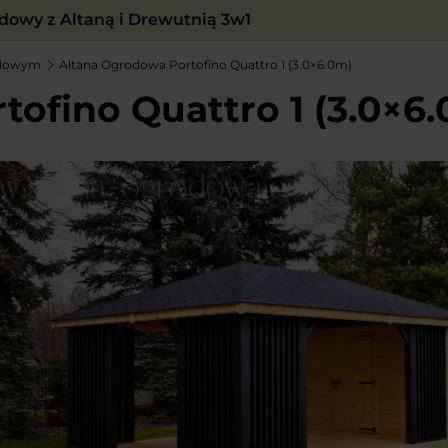
owy z Altaną i Drewutnią 3w1
adowym
Altana Ogrodowa Portofino Quattro 1 (3.0×6.0m)
ofino Quattro 1 (3.0×6