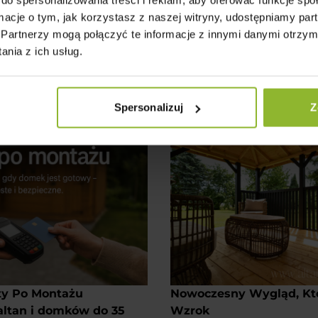
rt w Całym Kraju
Przemyślana Konstrukcja
ormacje o tym, jak korzystasz z naszej witryny, udostępniamy p
ostarczamy i montujemy w
✔️ Altana i domek narzędz
Partnerzy mogą połączyć te informacje z innymi danymi otrzym
raju.
zgrabnej bryle.
nia z ich usług.
ługa: transport,
✔️ Idealne rozwiązanie n
owy montaż – bez stresu i
sprzętu, odpoczynek i ro
na działce.
Spersonalizuj
Z
ty Po Montażu
Nowoczesny Wygląd, Któ
altan i domków do 35
Wzrok