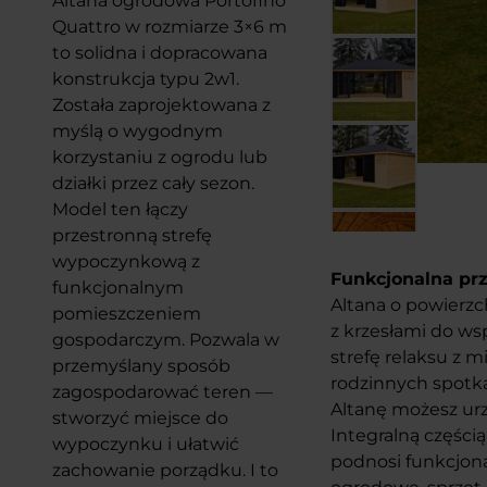
Altana ogrodowa Portofino
Quattro w rozmiarze 3×6 m
to solidna i dopracowana
konstrukcja typu 2w1.
Została zaprojektowana z
myślą o wygodnym
korzystaniu z ogrodu lub
działki przez cały sezon.
Model ten łączy
przestronną strefę
wypoczynkową z
Funkcjonalna pr
funkcjonalnym
Altana o powierzc
pomieszczeniem
z krzesłami do w
gospodarczym. Pozwala w
strefę relaksu z m
przemyślany sposób
rodzinnych spotka
zagospodarować teren —
Altanę możesz urz
stworzyć miejsce do
Integralną części
wypoczynku i ułatwić
podnosi funkcjona
zachowanie porządku. I to