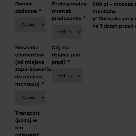
Donica
Profesjonalny
000 zł – możesz 
ozdobna
*
montaż
montażu.
producenta
*
✔️ Gotówką przy
na 1 dzień prze
Noszenie
Czy na
elementów
działce jest
(od miejsca
prąd?
*
zaparkowania
do miejsca
montażu)
*
Transport
(podaj w
km
odległość