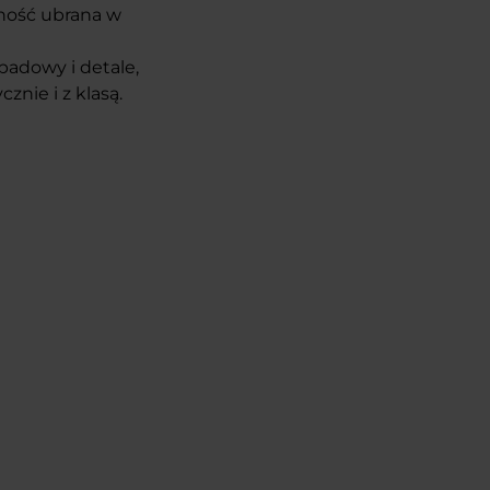
lność ubrana w
padowy i detale,
cznie i z klasą.