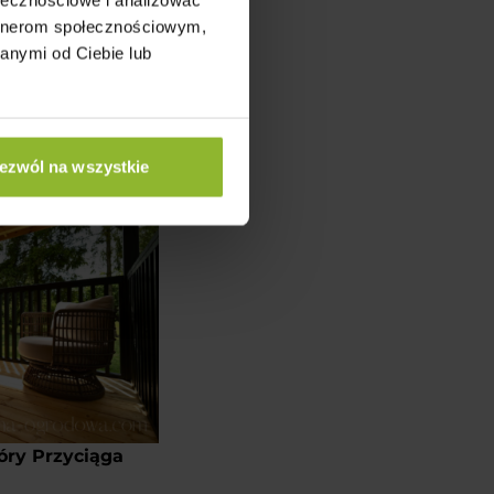
 2 w 1
artnerom społecznościowym,
iowy w jednej,
anymi od Ciebie lub
a przechowywanie
dzinne spotkania
ezwól na wszystkie
ry Przyciąga