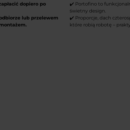
zapłacić dopiero po
✔️ Portofino to funkcjona
świetny design.
 odbiorze lub przelewem
✔️ Proporcje, dach czteros
d montażem.
które robią robotę – prakty