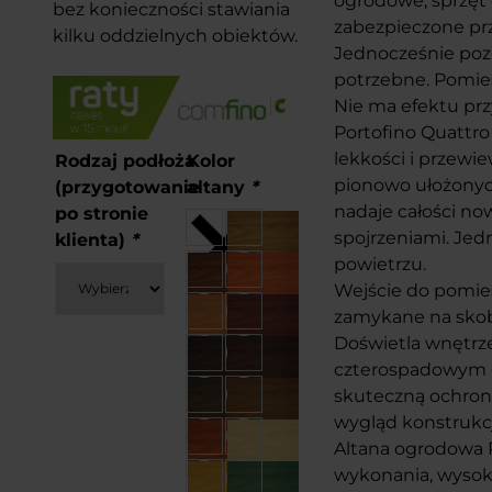
ogrodowe, sprzęt 
bez konieczności stawiania
zabezpieczone pr
kilku oddzielnych obiektów.
Jednocześnie pozo
potrzebne. Pomies
Nie ma efektu prz
Portofino Quattro
lekkości i przew
Rodzaj podłoża
Kolor
pionowo ułożonyc
(przygotowanie
altany
*
nadaje całości no
po stronie
spojrzeniami. Jed
klienta)
*
powietrzu.
Wejście do pomies
zamykane na skob
Doświetla wnętrze
czterospadowym 
skuteczną ochron
wygląd konstrukcj
Altana ogrodowa P
wykonania, wysok