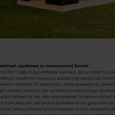
zestrzeń użytkowa w nowoczesnej formie
hni 15m² daje dużą swobodę aranżacji. Bez problemu post
spólnych posiłków, klasyczny zestaw ogrodowy lub stwo
iękkimi fotelami. To przestrzeń, która sprawdzi się zaró
ń i zabaw z dziećmi, jak i w trakcie codziennego, spok
ądzić dokładnie tak, aby odpowiadała Twojemu stylowi ż
ą konstrukcji jest zamykane pomieszczenie gospodarcze,
lność altany. Możesz przechowywać w nim narzędzia, ak