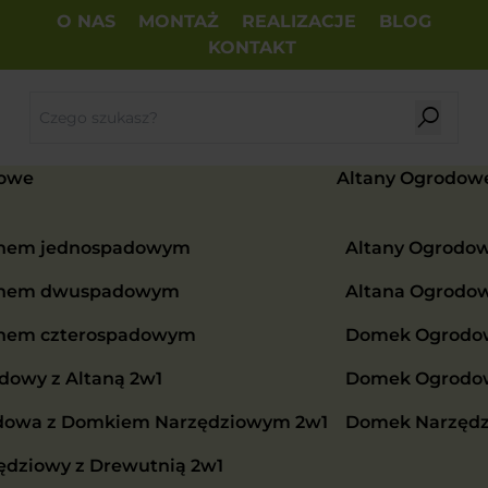
O NAS
MONTAŻ
REALIZACJE
BLOG
KONTAKT
owe
Altany Ogrodow
chem jednospadowym
Altany Ogrodo
chem dwuspadowym
Altana Ogrodo
chem czterospadowym
Domek Ogrodow
owy z Altaną 2w1
Domek Ogrodowy
dowa z Domkiem Narzędziowym 2w1
Domek Narzędz
dziowy z Drewutnią 2w1