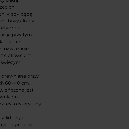
oty będą
zecich.
ch, kiedy będą
t bryły altany.
etycznie.
racąc przy tym
ykonaną z
 rozwiązanie
az ciekawskimi
a świeżym
o drewniane drzwi
ach 60×40 cm.
zwieńczona jest
wnia on
kreśla estetyczny
 solidnego
snych ogrodów.