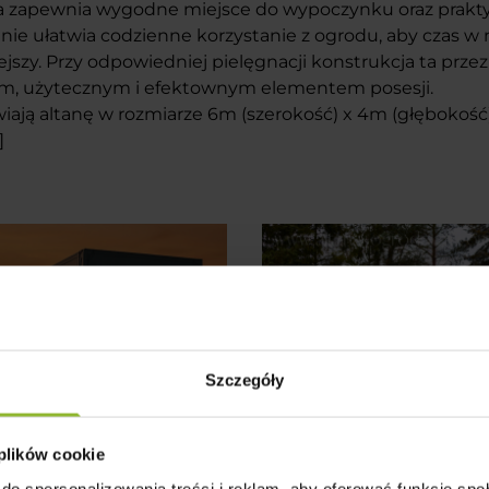
a zapewnia wygodne miejsce do wypoczynku oraz prakt
nie ułatwia codzienne korzystanie z ogrodu, aby czas w
jszy. Przy odpowiedniej pielęgnacji konstrukcja ta przez
ym, użytecznym i efektownym elementem posesji.
wiają altanę w rozmiarze 6m (szerokość) x 4m (głębokość)
]
Szczegóły
 plików cookie
do spersonalizowania treści i reklam, aby oferować funkcje sp