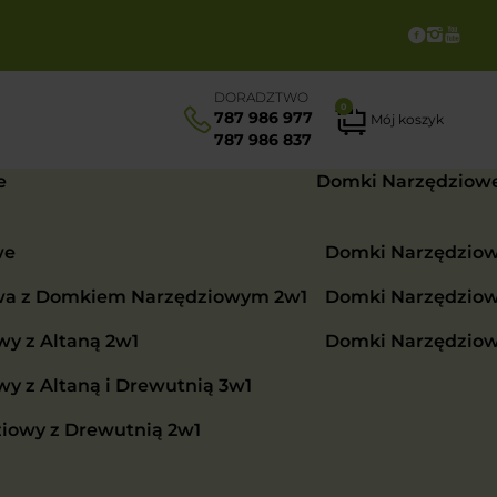
DORADZTWO
0
787 986 977
Mój koszyk
787 986 837
e
Domki Narzędziow
we
Domki Narzędzio
wa z Domkiem Narzędziowym 2w1
Domki Narzędzio
y z Altaną 2w1
Domki Narzędzio
 z Altaną i Drewutnią 3w1
iowy z Drewutnią 2w1