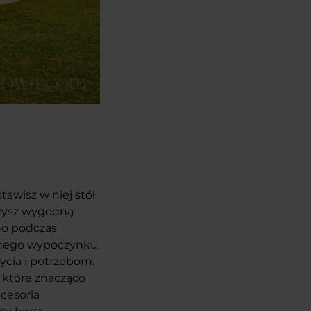
awisz w niej stół
rzysz wygodną
wno podczas
ojnego wypoczynku.
ycia i potrzebom.
 które znacząco
cesoria