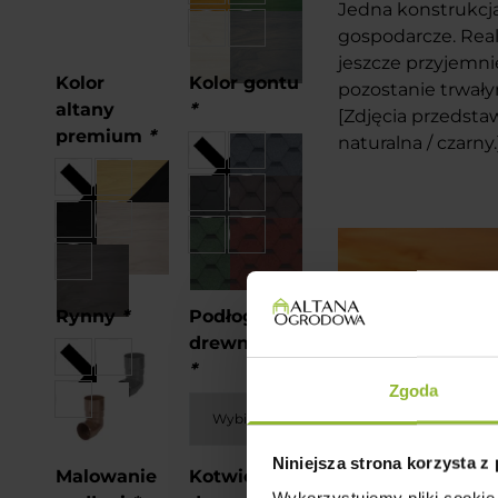
Jedna konstrukcj
gospodarcze. Real
jeszcze przyjemnie
Kolor
Kolor gontu
pozostanie trwał
altany
*
[Zdjęcia przedsta
premium
*
naturalna / czarny.
Rynny
*
Podłoga
drewniana
*
Zgoda
Niniejsza strona korzysta z
Malowanie
Kotwiczenie
Wykorzystujemy pliki cookie 