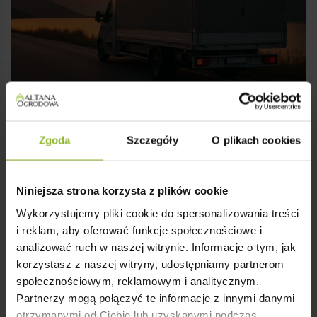
Montaż i Transport w Całym Kraju
✔️ Domek dostarczamy i montujemy w każdym
zakątku kraju.
Zgoda
Szczegóły
O plikach cookies
✔️ Kompleksowa usługa: transport, rozładunek i
fachowy montaż – bez stresu i kombinowania.
Niniejsza strona korzysta z plików cookie
Wykorzystujemy pliki cookie do spersonalizowania treści
i reklam, aby oferować funkcje społecznościowe i
analizować ruch w naszej witrynie. Informacje o tym, jak
korzystasz z naszej witryny, udostępniamy partnerom
społecznościowym, reklamowym i analitycznym.
Partnerzy mogą połączyć te informacje z innymi danymi
otrzymanymi od Ciebie lub uzyskanymi podczas