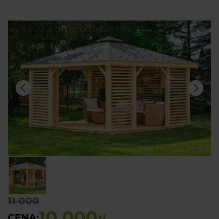
11 000
10 000
CENA:
zł