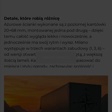
Detale, które robią różnicę
Ażurowe ścianki wykonane są z poziomej kantówki
20×68 mm, montowanej jedna pod drugą – dzięki
temu całość wygląda lekko i nowocześnie, a
jednocześnie ma swój rytm i wyraz. Milano
występuje w trzech wariantach zabudowy (1, 3, 6) –
od wersji otwartej po bardziej osłoniętą, z większą
POKAŻ WIĘCEJ
ilością lameli. Każdy z nich można dopasować do
miejsca i stylu ogrodu, zachowując spójność i
estetykę.