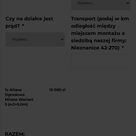
Czy na działce jest
Transport (podaj w km
prąd?
*
odległość między
miejscem montażu a
siedzibą naszej firmy:
Nieznanice 42-270)
*
1x
Altana
10 000 zł
Ogrodowa
Milano Wariant
3 (4.0×5.0m)
RAZEM: