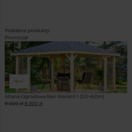
Podobne produkty
Promocja!
2
18 m
Altana Ogrodowa Bari Wariant 1 (3.0×6.0m)
Pierwotna
Aktualna
9 000
zł
8 300
zł
cena
cena
SKONFIGURUJ
wynosiła:
wynosi:
9
8
000 zł.
300 zł.