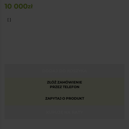
10 000
zł
DODAJ DO KOSZYKA
ZŁÓŻ ZAMÓWIENIE
PRZEZ TELEFON
ZAPYTAJ O PRODUKT
KUPUJĘ NA RATY