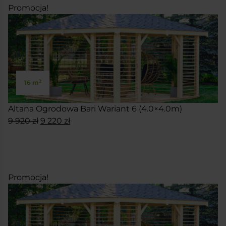
Promocja!
2
16 m
Altana Ogrodowa Bari Wariant 6 (4.0×4.0m)
Pierwotna
Aktualna
9 920
zł
9 220
zł
cena
cena
SKONFIGURUJ
wynosiła:
wynosi:
9
9
920 zł.
220 zł.
Promocja!