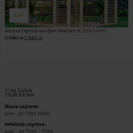
2
9 m
Altana Ogrodowa Bari Wariant 6 (3.0×3.0m)
Pierwotna
Aktualna
6 080
zł
5 680
zł
cena
cena
SKONFIGURUJ
wynosiła:
wynosi:
6
5
080 zł.
680 zł.
Biuro czynne:
pon - pt: 7:00-16:00
Infolinia czynna:
pon – pt: 7:00 – 17:00