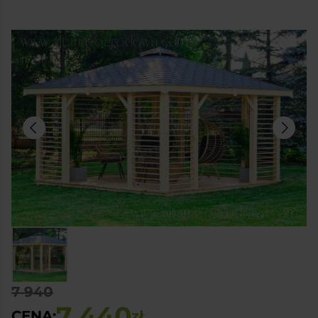
7 940
7 440
CENA:
zł