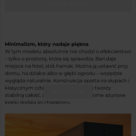
KUPUJĘ NA RATY
Minimalizm, który nadaje piękna
W tym modelu absolutnie nie chodzi o efekciarstwo
– tylko o prostotę, która się sprawdza. Bari daje
miejsce na fotel, stół, hamak. Można ją ustawić przy
domu, na działce albo w głębi ogrodu – wszędzie
wygląda naturalnie. Konstrukcja oparta na słupach i
klasycznym czterospadowym dachu tworzy
POKAŻ WIĘCEJ
stabilną całość, ale to właśnie te poziome ażurowe
kratki dodają jej charakteru.
Altana Bari występuje w trzech wariantach – 1, 3 oraz
6 – które różnią się liczbą ozdobnych kratek
ażurowych. Dzięki temu łatwo dopasować ją do
otoczenia i własnych potrzeb: od lekkiej formy po