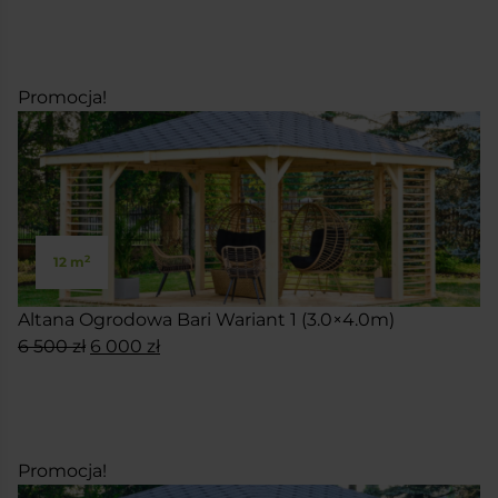
SKONFIGURUJ
wynosiła:
wynosi:
14
12
000 zł.
500 zł.
Promocja!
2
12 m
Altana Ogrodowa Bari Wariant 1 (3.0×4.0m)
Pierwotna
Aktualna
6 500
zł
6 000
zł
cena
cena
SKONFIGURUJ
wynosiła:
wynosi:
6
6
500 zł.
000 zł.
Promocja!