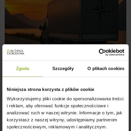
zabudowaną wersję z większym poczuciem
prywatności.
Montaż i Transport w Całym Kraju
Zgoda
Szczegóły
O plikach cookies
✔️ Domek dostarczamy i montujemy w każdym
zakątku kraju.
✔️ Kompleksowa usługa: transport, rozładunek i
Niniejsza strona korzysta z plików cookie
fachowy montaż – bez stresu i kombinowania.
Wykorzystujemy pliki cookie do spersonalizowania treści
i reklam, aby oferować funkcje społecznościowe i
analizować ruch w naszej witrynie. Informacje o tym, jak
korzystasz z naszej witryny, udostępniamy partnerom
społecznościowym, reklamowym i analitycznym.