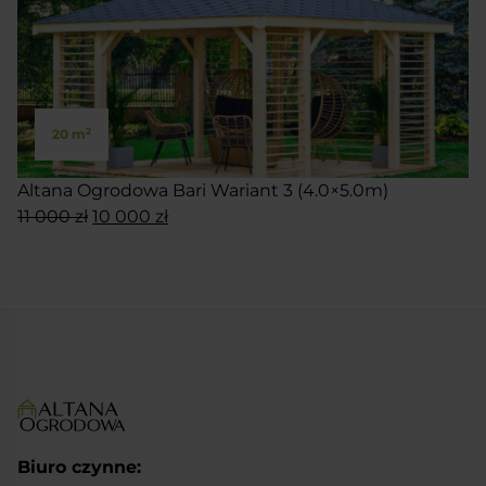
2
20 m
Altana Ogrodowa Bari Wariant 3 (4.0×5.0m)
Pierwotna
Aktualna
11 000
zł
10 000
zł
cena
cena
SKONFIGURUJ
wynosiła:
wynosi:
11
10
000 zł.
000 zł.
Biuro czynne: