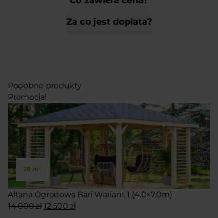
Co zawiera cena?
Za co jest dopłata?
Podobne produkty
Promocja!
2
28 m
Altana Ogrodowa Bari Wariant 1 (4.0×7.0m)
Pierwotna
Aktualna
14 000
zł
12 500
zł
cena
cena